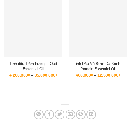
Tinh dầu Trầm hương - Oud
Tinh Dầu Vỏ Bưởi Da Xanh -
Essential Oil
Pomelo Essential Oil
Khoảng
Kho
4,200,000
₫
–
35,000,000
₫
400,000
₫
–
12,500,000
₫
giá:
giá:
từ
từ
4,200,000₫
400,
đến
đến
35,000,000₫
12,5