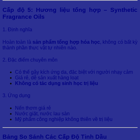
Cấp độ 5: Hương liệu tổng hợp – Synthetic
Fragrance Oils
1. Định nghĩa
Hoàn toàn là
sản phẩm tổng hợp hóa học
, không có bất kỳ
thành phần thực vật tự nhiên nào.
2. Đặc điểm chuyên môn
Có thể gây kích ứng da, đặc biệt với người nhạy cảm
Giá rẻ, dễ sản xuất hàng loạt
Không có tác dụng sinh học trị liệu
3. Ứng dụng
Nến thơm giá rẻ
Nước giặt, nước lau sàn
Mỹ phẩm công nghiệp không thiên về trị liệu
Bảng So Sánh Các Cấp Độ Tinh Dầu