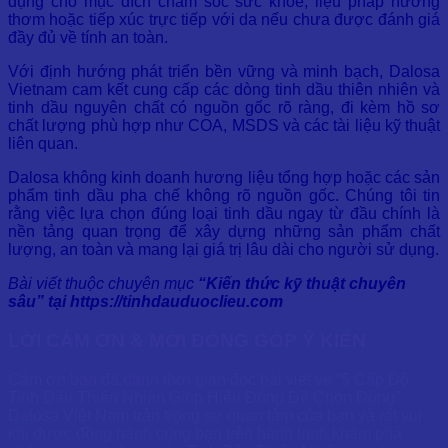
dụng cho mục đích chăm sóc sức khỏe, liệu pháp hương
thơm hoặc tiếp xúc trực tiếp với da nếu chưa được đánh giá
đầy đủ về tính an toàn.
Với định hướng phát triển bền vững và minh bạch, Dalosa
Vietnam cam kết cung cấp các dòng tinh dầu thiên nhiên và
tinh dầu nguyên chất có nguồn gốc rõ ràng, đi kèm hồ sơ
chất lượng phù hợp như COA, MSDS và các tài liệu kỹ thuật
liên quan.
Dalosa không kinh doanh hương liệu tổng hợp hoặc các sản
phẩm tinh dầu pha chế không rõ nguồn gốc. Chúng tôi tin
rằng việc lựa chọn đúng loại tinh dầu ngay từ đầu chính là
nền tảng quan trọng để xây dựng những sản phẩm chất
lượng, an toàn và mang lại giá trị lâu dài cho người sử dụng.
Bài viết thuộc chuyên mục
“Kiến thức kỹ thuật chuyên
sâu” tại
https://tinhdauduoclieu.com
LỜI CẢM ƠN & MỜI ĐÓNG GÓP Ý KIẾN
Cảm ơn bạn đã dành thời gian đọc bài viết về “5 Cấp Độ
Tinh Dầu Thiên Nhiên Giúp Hiểu Đúng Để Chọn Đúng”.
Dalosa Việt Nam trân trọng sự quan tâm của bạn và rất vui
khi được đồng hành cùng bạn trên hành trình khám phá