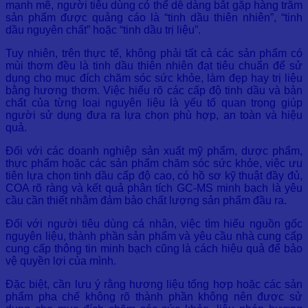
mạnh mẽ, người tiêu dùng có thể dễ dàng bắt gặp hàng trăm
sản phẩm được quảng cáo là “tinh dầu thiên nhiên”, “tinh
dầu nguyên chất” hoặc “tinh dầu trị liệu”.
Tuy nhiên, trên thực tế, không phải tất cả các sản phẩm có
mùi thơm đều là tinh dầu thiên nhiên đạt tiêu chuẩn để sử
dụng cho mục đích chăm sóc sức khỏe, làm đẹp hay trị liệu
bằng hương thơm. Việc hiểu rõ các cấp độ tinh dầu và bản
chất của từng loại nguyên liệu là yếu tố quan trọng giúp
người sử dụng đưa ra lựa chọn phù hợp, an toàn và hiệu
quả.
Đối với các doanh nghiệp sản xuất mỹ phẩm, dược phẩm,
thực phẩm hoặc các sản phẩm chăm sóc sức khỏe, việc ưu
tiên lựa chọn tinh dầu cấp độ cao, có hồ sơ kỹ thuật đầy đủ,
COA rõ ràng và kết quả phân tích GC-MS minh bạch là yêu
cầu cần thiết nhằm đảm bảo chất lượng sản phẩm đầu ra.
Đối với người tiêu dùng cá nhân, việc tìm hiểu nguồn gốc
nguyên liệu, thành phần sản phẩm và yêu cầu nhà cung cấp
cung cấp thông tin minh bạch cũng là cách hiệu quả để bảo
vệ quyền lợi của mình.
Đặc biệt, cần lưu ý rằng hương liệu tổng hợp hoặc các sản
phẩm pha chế không rõ thành phần không nên được sử