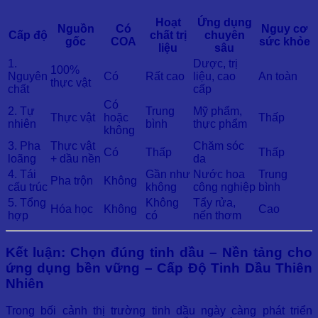
Hoạt
Ứng dụng
Nguồn
Có
Nguy cơ
Cấp độ
chất trị
chuyên
gốc
COA
sức khỏe
liệu
sâu
1.
Dược, trị
100%
Nguyên
Có
Rất cao
liệu, cao
An toàn
thực vật
chất
cấp
Có
2. Tự
Trung
Mỹ phẩm,
Thực vật
hoặc
Thấp
nhiên
bình
thực phẩm
không
3. Pha
Thực vật
Chăm sóc
Có
Thấp
Thấp
loãng
+ dầu nền
da
4. Tái
Gần như
Nước hoa
Trung
Pha trộn
Không
cấu trúc
không
công nghiệp
bình
5. Tổng
Không
Tẩy rửa,
Hóa học
Không
Cao
hợp
có
nến thơm
Kết luận: Chọn đúng tinh dầu – Nền tảng cho
ứng dụng bền vững –
Cấp Độ Tinh Dầu Thiên
Nhiên
Trong bối cảnh thị trường tinh dầu ngày càng phát triển