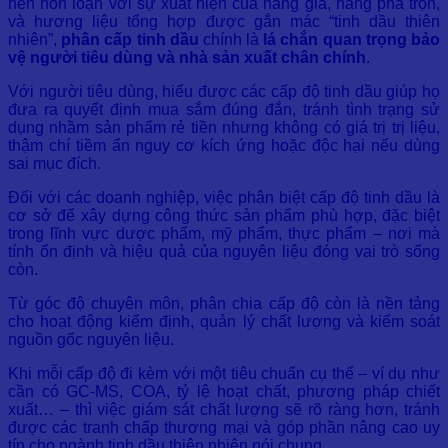
nên hỗn loạn với sự xuất hiện của hàng giả, hàng pha trộn,
và hương liệu tổng hợp được gắn mác “tinh dầu thiên
nhiên”,
phân cấp tinh dầu
chính là
lá chắn quan trọng bảo
vệ người tiêu dùng và nhà sản xuất chân chính
.
Với người tiêu dùng, hiểu được các cấp độ tinh dầu giúp họ
đưa ra quyết định mua sắm đúng đắn, tránh tình trạng sử
dụng nhầm sản phẩm rẻ tiền nhưng không có giá trị trị liệu,
thậm chí tiềm ẩn nguy cơ kích ứng hoặc độc hại nếu dùng
sai mục đích.
Đối với các doanh nghiệp, việc phân biệt cấp độ tinh dầu là
cơ sở để xây dựng công thức sản phẩm phù hợp, đặc biệt
trong lĩnh vực dược phẩm, mỹ phẩm, thực phẩm – nơi mà
tính ổn định và hiệu quả của nguyên liệu đóng vai trò sống
còn.
Từ góc độ chuyên môn, phân chia cấp độ còn là nền tảng
cho hoạt động kiểm định, quản lý chất lượng và kiểm soát
nguồn gốc nguyên liệu.
Khi mỗi cấp độ đi kèm với một tiêu chuẩn cụ thể – ví dụ như
cần có GC-MS, COA, tỷ lệ hoạt chất, phương pháp chiết
xuất… – thì việc giám sát chất lượng sẽ rõ ràng hơn, tránh
được các tranh chấp thương mại và góp phần nâng cao uy
tín cho ngành tinh dầu thiên nhiên nói chung.