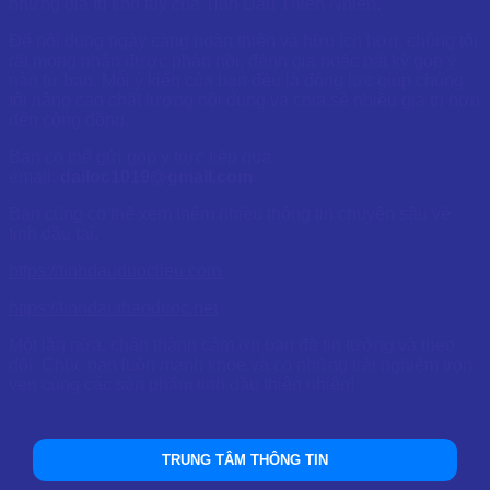
những giá trị tinh túy của Tinh Dầu Thiên Nhiên.
Để nội dung ngày càng hoàn thiện và hữu ích hơn, chúng tôi
rất mong nhận được phản hồi, đánh giá hoặc bất kỳ góp ý
nào từ bạn. Mỗi ý kiến của bạn đều là động lực giúp chúng
tôi nâng cao chất lượng nội dung và chia sẻ nhiều giá trị hơn
đến cộng đồng.
Bạn có thể gửi góp ý trực tiếp qua
email:
dailoc1019@gmail.com
Bạn cũng có thể xem thêm nhiều thông tin chuyên sâu về
tinh dầu tại:
https://tinhdauduoclieu.com
https://tinhdauthaoduoc.net
Một lần nữa, chân thành cảm ơn bạn đã tin tưởng và theo
dõi. Chúc bạn luôn mạnh khỏe và có những trải nghiệm trọn
vẹn cùng các sản phẩm tinh dầu thiên nhiên!
TRUNG TÂM THÔNG TIN