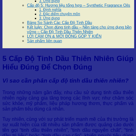
3. Ứng dụng
Cấp độ 5: Hương liệu tổng hợp – Synthetic Fragrance Oils
1. Định nghĩa
2. Đặc điểm chuyên môn
3. Ứng dụng
Bảng So Sánh Các Cấp Độ Tinh Dầu
Kết luận: Chọn đúng tinh dầu – Nền tảng cho ứng dụng bền
vững – Cấp Độ Tinh Dầu Thiên Nhiên
LỜI CẢM ƠN & MỜI ĐÓNG GÓP Ý KIẾN
Sản phẩm liên quan
5 Cấp Độ Tinh Dầu Thiên Nhiên Giúp
Hiểu Đúng Để Chọn Đúng
Vì sao cần phân cấp độ tinh dầu thiên nhiên?
Trong những năm gần đây, nhu cầu sử dụng tinh dầu thiên
nhiên ngày càng gia tăng trong các lĩnh vực như chăm sóc
sức khỏe, mỹ phẩm, liệu pháp hương thơm, thực phẩm và
sản phẩm tiêu dùng cá nhân.
Tuy nhiên, cùng với sự phát triển mạnh mẽ của thị trường là
sự xuất hiện của rất nhiều sản phẩm được quảng cáo dưới
tên gọi “tinh dầu thiên nhiên”, “tinh dầu nguyên chất”, “tinh
dầu trị liệu” hoặc “tinh dầu cao cấp”, khiến người tiêu dùng