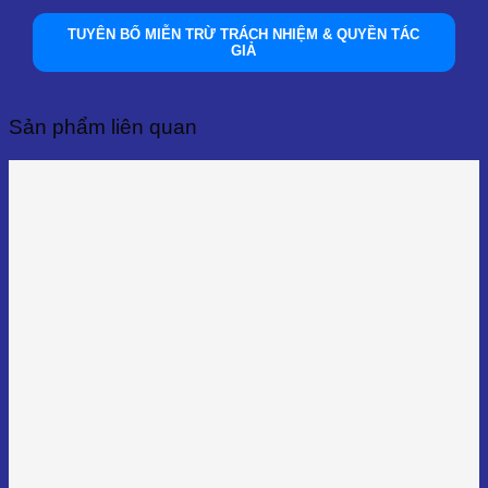
TUYÊN BỐ MIỄN TRỪ TRÁCH NHIỆM & QUYỀN TÁC
GIẢ
Sản phẩm liên quan