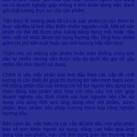
và cả doanh nghiệp gặp không ít khó khăn trong việc đánh
giá chất lượng thực sự của sản phẩm.
Trên thực tế, không phải tất cả các sản phẩm có mùi thơm từ
thực vật đều là tinh dầu thiên nhiên nguyên chất. Một số sản
phẩm có thể đã được pha loãng bằng dung môi hoặc dầu
nền, một số khác được bổ sung hương liệu tổng hợp nhằm
giảm chi phí sản xuất hoặc tạo mùi hương hấp dẫn hơn.
Thậm chí, có những sản phẩm hoàn toàn không chứa tinh
dầu tự nhiên nhưng vẫn được tiếp thị dưới tên gọi dễ gây
nhầm lẫn cho người sử dụng.
Chính vì vậy, việc phân loại tinh dầu theo các cấp độ chất
lượng là cần thiết để giúp thị trường trở nên minh bạch hơn.
Hệ thống phân cấp này không chỉ hỗ trợ người tiêu dùng lựa
chọn đúng sản phẩm phù hợp với nhu cầu mà còn giúp
doanh nghiệp xác định chính xác loại nguyên liệu cần sử
dụng cho từng lĩnh vực ứng dụng như mỹ phẩm, dược
phẩm, thực phẩm, liệu pháp hương thơm hay công nghiệp
hương liệu.
Bên cạnh đó, việc hiểu rõ các cấp độ tinh dầu còn góp phần
bảo vệ sức khỏe người sử dụng, nâng cao hiệu quả ứng
dụng của sản phẩm, hạn chế tình trạng gian lận thương mại