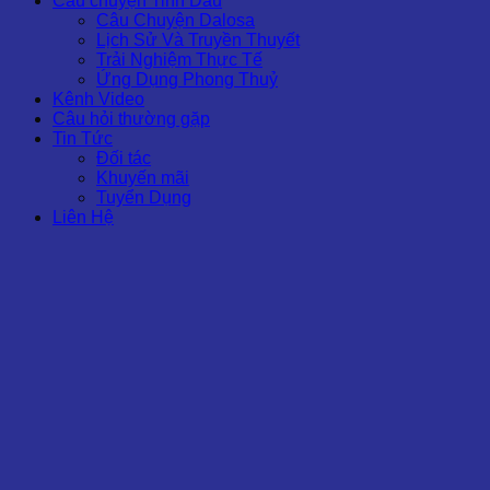
Câu chuyện Tinh Dầu
Câu Chuyện Dalosa
Lịch Sử Và Truyền Thuyết
Trải Nghiệm Thực Tế
Ứng Dụng Phong Thuỷ
Kênh Video
Câu hỏi thường gặp
Tin Tức
Đối tác
Khuyến mãi
Tuyển Dụng
Liên Hệ