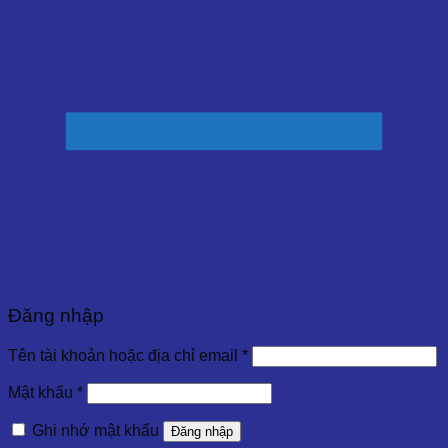
Đăng nhập
Tên tài khoản hoặc địa chỉ email
*
Mật khẩu
*
Ghi nhớ mật khẩu
Đăng nhập