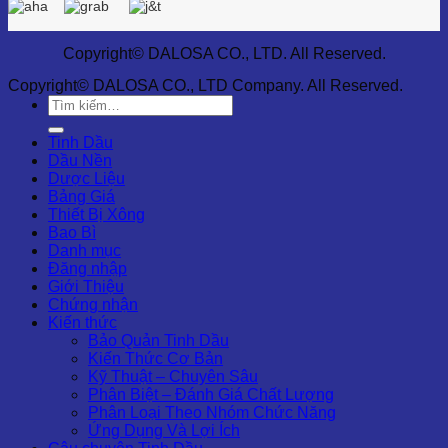
Copyright© DALOSA CO., LTD. All Reserved.
Copyright© DALOSA CO., LTD Company. All Reserved.
Tìm
kiếm:
Tinh Dầu
Dầu Nền
Dược Liệu
Bảng Giá
Thiết Bị Xông
Bao Bì
Danh mục
Đăng nhập
Giới Thiệu
Chứng nhận
Kiến thức
Bảo Quản Tinh Dầu
Kiến Thức Cơ Bản
Kỹ Thuật – Chuyên Sâu
Phân Biệt – Đánh Giá Chất Lượng
Phân Loại Theo Nhóm Chức Năng
Ứng Dụng Và Lợi Ích