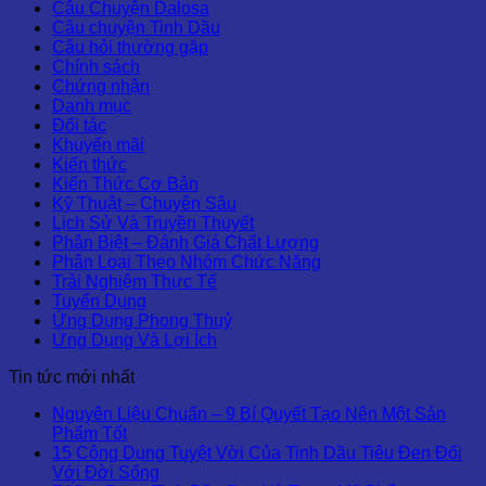
Câu Chuyện Dalosa
Câu chuyện Tinh Dầu
Câu hỏi thường gặp
Chính sách
Chứng nhận
Danh mục
Đối tác
Khuyến mãi
Kiến thức
Kiến Thức Cơ Bản
Kỹ Thuật – Chuyên Sâu
Lịch Sử Và Truyền Thuyết
Phân Biệt – Đánh Giá Chất Lượng
Phân Loại Theo Nhóm Chức Năng
Trải Nghiệm Thực Tế
Tuyển Dụng
Ứng Dụng Phong Thuỷ
Ứng Dụng Và Lợi Ích
Tin tức mới nhất
Nguyên Liệu Chuẩn – 9 Bí Quyết Tạo Nên Một Sản
Phẩm Tốt
15 Công Dụng Tuyệt Vời Của Tinh Dầu Tiêu Đen Đối
Với Đời Sống