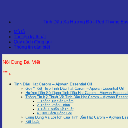
Tinh Dầu Xạ Hương Đỏ - Red Thyme Esse
Mô tả
Tài liệu kỹ thuật
Quy cách đóng gói
Thông tin cần biết
Nội Dung Bài Viết
Tinh Dầu Hạt Carom – Ajowan Essential Oil
Gợi Ý Kết Hợp Tinh Dầu Hạt Carom – Ajowan Essential Oil
Hướng Dẫn Sử Dụng Tinh Dầu Hạt Carom – Ajowan Essential
Thông Tin Kỹ Thuật Về Tinh Dầu Hạt Carom – Ajowan Essenti
1. Thông Tin Sản Phẩm
2. Thành Phần Chính
3. Tiêu Chuẩn Kỹ Thuật
4. Quy Cách Đóng Gói
Công Dụng Và Lợi Ích Của Tinh Dầu Hạt Carom – Ajowan Esse
Kết Luận