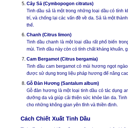
Cây Sả (Cymbopogon citratus)
Tinh dầu sả là một trong những loại dầu có tính 
trí, và chống lại các vấn đề về da. Sả là một th
thể.
Chanh (Citrus limon)
Tinh dầu chanh là một loại dầu rất phổ biến t
mùi. Tinh dầu này còn có tính chất kháng khuẩn, gi
Cam Bergamot (Citrus bergamia)
Tinh dầu cam bergamot có mùi hương ngọt ngào v
được sử dụng trong liệu pháp hương để nâng cao t
Gỗ Đàn Hương (Santalum album)
Gỗ đàn hương là một loại tinh dầu có tác dụng an
dưỡng da và giúp cải thiện sức khỏe làn da. Tin
cho những không gian yên tĩnh và thiền định.
Cách Chiết Xuất Tinh Dầu