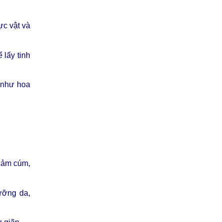
ực vật và
 lấy tinh
 như hoa
 cảm cúm,
ưỡng da,