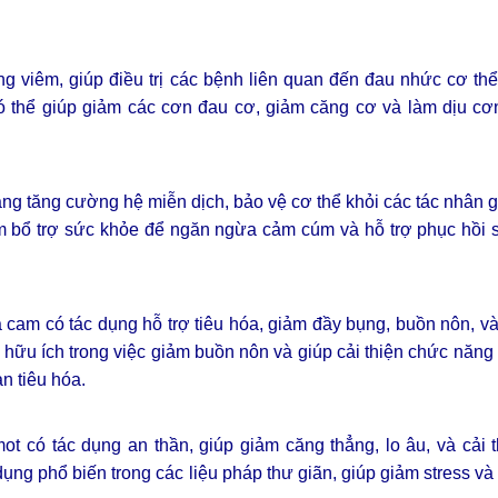
ng viêm, giúp điều trị các bệnh liên quan đến đau nhức cơ th
ó thể giúp giảm các cơn đau cơ, giảm căng cơ và làm dịu cơ
ăng tăng cường hệ miễn dịch, bảo vệ cơ thể khỏi các tác nhân 
 bổ trợ sức khỏe để ngăn ngừa cảm cúm và hỗ trợ phục hồi 
à cam có tác dụng hỗ trợ tiêu hóa, giảm đầy bụng, buồn nôn, v
 hữu ích trong việc giảm buồn nôn và giúp cải thiện chức năng 
ạn tiêu hóa.
t có tác dụng an thần, giúp giảm căng thẳng, lo âu, và cải 
ng phổ biến trong các liệu pháp thư giãn, giúp giảm stress và