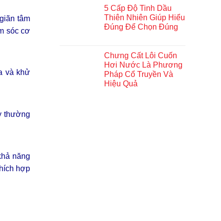
5 Cấp Độ Tinh Dầu
Thiên Nhiên Giúp Hiểu
 giãn tâm
Đúng Để Chọn Đúng
ăm sóc cơ
Chưng Cất Lôi Cuốn
Hơi Nước Là Phương
a và khử
Pháp Cổ Truyền Và
Hiệu Quả
y thường
 khả năng
thích hợp