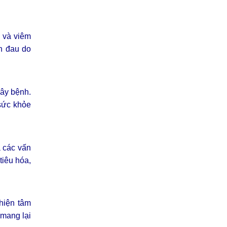
ể và viêm
n đau do
gây bệnh.
sức khỏe
à các vấn
tiêu hóa,
thiện tâm
 mang lại