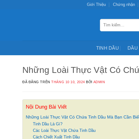
Chuyển
Giới Thiệu
Chứng nhận
đến
nội
Tìm
dung
kiếm:
TINH DẦU
DẦU
Những Loài Thực Vật Có Chứ
ĐÃ ĐĂNG TRÊN
THÁNG 10 10, 2024
BỞI
ADMIN
Nội Dung Bài Viết
Những Loài Thực Vật Có Chứa Tinh Dầu Mà Bạn Cần Biế
Tinh Dầu Là Gì?
Các Loài Thực Vật Chứa Tinh Dầu
Cách Chiết Xuất Tinh Dầu