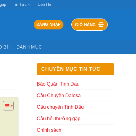
 gặp
Tin Tức
Liên Hệ
ĐĂNG NHẬP
GIỎ HÀNG
O BÌ
DANH MỤC
CHUYÊN MỤC TIN TỨC
Bảo Quản Tinh Dầu
Câu Chuyện Dalosa
Câu chuyện Tinh Dầu
Câu hỏi thường gặp
Chính sách