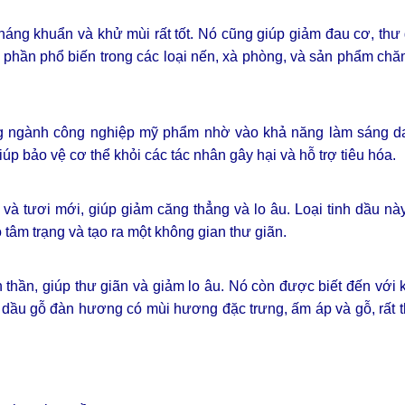
kháng khuẩn và khử mùi rất tốt. Nó cũng giúp giảm đau cơ, thư
ành phần phổ biến trong các loại nến, xà phòng, và sản phẩm ch
rong ngành công nghiệp mỹ phẩm nhờ vào khả năng làm sáng d
úp bảo vệ cơ thể khỏi các tác nhân gây hại và hỗ trợ tiêu hóa.
à tươi mới, giúp giảm căng thẳng và lo âu. Loại tinh dầu nà
âm trạng và tạo ra một không gian thư giãn.
 thần, giúp thư giãn và giảm lo âu. Nó còn được biết đến với
h dầu gỗ đàn hương có mùi hương đặc trưng, ấm áp và gỗ, rất 