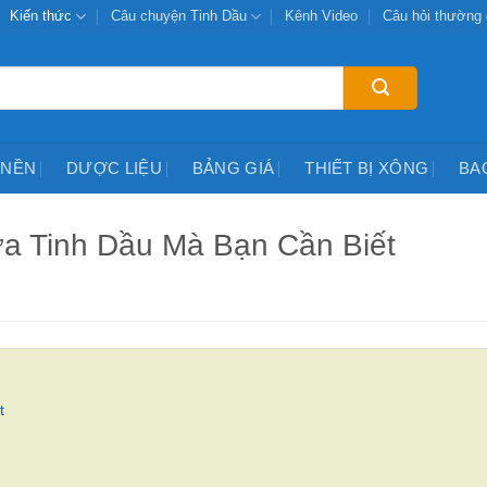
Kiến thức
Câu chuyện Tinh Dầu
Kênh Video
Câu hỏi thường
 NỀN
DƯỢC LIỆU
BẢNG GIÁ
THIẾT BỊ XÔNG
BA
a Tinh Dầu Mà Bạn Cần Biết
t