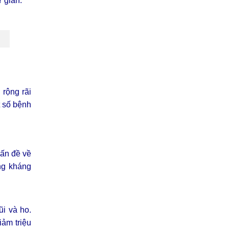
 giãn.
rộng rãi
t số bệnh
vấn đề về
ng kháng
ũi và ho.
iảm triệu