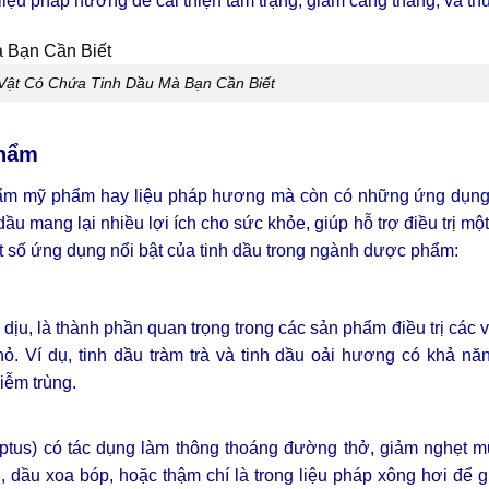
liệu pháp hương để cải thiện tâm trạng, giảm căng thẳng, và thư
Vật Có Chứa Tinh Dầu Mà Bạn Cần Biết
Phẩm
hẩm mỹ phẩm hay liệu pháp hương mà còn có những ứng dụng 
u mang lại nhiều lợi ích cho sức khỏe, giúp hỗ trợ điều trị mộ
ột số ứng dụng nổi bật của tinh dầu trong ngành dược phẩm:
dịu, là thành phần quan trọng trong các sản phẩm điều trị các 
. Ví dụ, tinh dầu tràm trà và tinh dầu oải hương có khả nă
iễm trùng.
yptus) có tác dụng làm thông thoáng đường thở, giảm nghẹt m
dầu xoa bóp, hoặc thậm chí là trong liệu pháp xông hơi để g