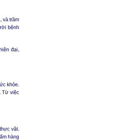
, và trầm
ười bệnh
iện đại,
sức khỏe.
. Từ việc
thực vật.
hẩm hàng