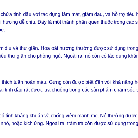
 chứa tinh dầu với tác dụng làm mát, giảm đau, và hỗ trợ tiêu 
ùi hương dễ chịu. Đây là một thành phần quen thuộc trong các
ỏe.
àm dịu và thư giãn. Hoa oải hương thường được sử dụng trong
iệu thư giãn cho phòng ngủ. Ngoài ra, nó còn có tác dụng kh
 thích tuần hoàn máu. Gừng còn được biết đến với khả năng hỗ
oại tinh dầu rất được ưa chuộng trong các sản phẩm chăm sóc
dầu có tính kháng khuẩn và chống viêm mạnh mẽ. Nó thường đượ
 nhỏ, hoặc kích ứng. Ngoài ra, tràm trà còn được sử dụng trong