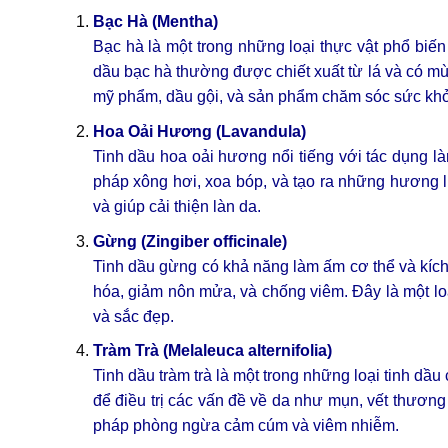
Bạc Hà (Mentha)
Bạc hà là một trong những loại thực vật phổ biến
dầu bạc hà thường được chiết xuất từ lá và có m
mỹ phẩm, dầu gội, và sản phẩm chăm sóc sức kh
Hoa Oải Hương (Lavandula)
Tinh dầu hoa oải hương nổi tiếng với tác dụng l
pháp xông hơi, xoa bóp, và tạo ra những hương l
và giúp cải thiện làn da.
Gừng (Zingiber officinale)
Tinh dầu gừng có khả năng làm ấm cơ thể và kích
hóa, giảm nôn mửa, và chống viêm. Đây là một l
và sắc đẹp.
Tràm Trà (Melaleuca alternifolia)
Tinh dầu tràm trà là một trong những loại tinh 
để điều trị các vấn đề về da như mụn, vết thương
pháp phòng ngừa cảm cúm và viêm nhiễm.