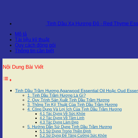
Tinh Dầu Xạ Hương Đỏ - Red Thyme Esse
Mô tả
Tài liệu kỹ thuật
Quy cách đóng gói
Thông tin cần biết
Nội Dung Bài Viết
Tinh Dầu Trầm Hương Agarwood Essential Oil Hoặc Oud Essent
1. Tinh Dầu Trầm Hương Là Gì?
2. Quy Trình Sản Xuất Tinh Dầu Trầm Hương
3. Thông Tin Kỹ Thuật Của Tinh Dầu Trầm Hương
4. Công Dụng Và Lợi Ích Của Tinh Dầu Trầm Hương
4.1 Tác Dụng Về Sức Khỏe
4.2 Tác Dụng Về Tâm Linh
4.3 Tác Dụng Làm Đẹp
5. Hướng Dẫn Sử Dụng Tinh Dầu Trầm Hương
5.1 Sử Dụng Trong Thiền Định
5.2 Sử Dụng Để Tăng Cường Sức Khỏe