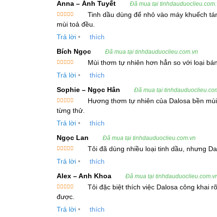
Anna – Ánh Tuyết
Tiêu Chuẩn Kỹ Thuật
Đã mua tại tinhdauduoclieu.com
Tinh dầu dùng để nhỏ vào máy khuếch tán
Bộ phận chiết xuất:
Lá
Được xếp
mùi toả đều.
hạng
5
5
sao
Trả lời
•
thích
Phương pháp chiết xuất:
Hơi nước/CO2
Bích Ngọc
Đã mua tại tinhdauduoclieu.com.vn
Hình thức:
Chất lỏng
Mùi thơm tự nhiên hơn hẳn so với loại bá
Được xếp
Màu sắc:
Không màu hoặc vàng nhạt
Trả lời
•
thích
hạng
5
5
sao
Mùi:
Mùi thơm đặc trưng của gỗ Trắc Bách
Sophie – Ngọc Hân
Đã mua tại tinhdauduoclieu.co
Hương thơm tự nhiên của Dalosa bền mùi, k
Tỷ trọng ở 20ºC:
0.863 to 0.885
Được xếp
từng thử.
hạng
5
5
sao
Chỉ số khúc xạ ở 20ºC:
1.468 to 1.478
Trả lời
•
thích
Ngọc Lan
Đã mua tại tinhdauduoclieu.com.vn
Thành phần hóa học chính:
Alpha-pinene (
Tôi đã dùng nhiều loại tinh dầu, nhưng Da
Xuất xứ:
Ấn Độ, Indonesia, Nga
Được xếp
Trả lời
•
thích
hạng
5
5
sao
Alex – Anh Khoa
Đã mua tại tinhdauduoclieu.com.v
Khả Năng Cung Ứng
Tôi đặc biệt thích việc Dalosa công khai 
Được xếp
Sản lượng cung ứng:
1000kg/tháng
được.
hạng
5
5
sao
Trả lời
•
thích
Hạn sử dụng:
02 năm từ ngày sản xuất