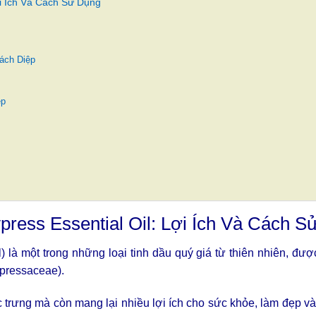
ợi Ích Và Cách Sử Dụng
ách Diệp
ệp
press Essential Oil: Lợi Ích Và Cách S
 là một trong những loại tinh dầu quý giá từ thiên nhiên, đượ
upressaceae).
c trưng mà còn mang lại nhiều lợi ích cho sức khỏe, làm đẹp và