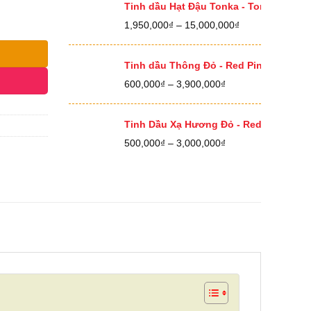
400,000₫
Tinh dầu Hạt Đậu Tonka - Tonka Bean E
đến
Khoảng
1,950,000
₫
–
15,000,000
₫
12,500,000₫
giá:
từ
1,950,000₫
Tinh dầu Thông Đỏ - Red Pine Essential
đến
Khoảng
600,000
₫
–
3,900,000
₫
15,000,000₫
giá:
từ
600,000₫
Tinh Dầu Xạ Hương Đỏ - Red Thyme Ess
đến
Khoảng
500,000
₫
–
3,000,000
₫
3,900,000₫
giá:
từ
500,000₫
đến
3,000,000₫