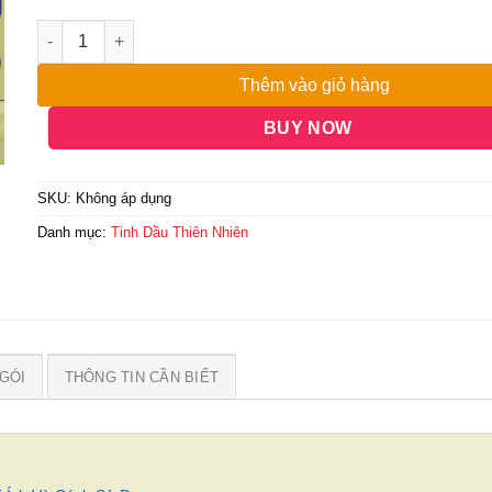
đến
3,900,000₫
Thêm vào giỏ hàng
BUY NOW
SKU:
Không áp dụng
Danh mục:
Tinh Dầu Thiên Nhiên
GÓI
THÔNG TIN CẦN BIẾT