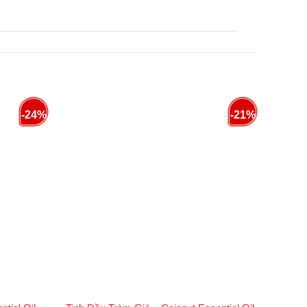
 giúp chữa lành vết thương và ngăn ngừa nhiễm
-24%
-21%
uột rút, co thắt cơ bắp và các vấn đề liên quan
u ích trong điều trị các bệnh như hen suyễn và
ết thương nhanh chóng và giảm chảy máu.
 thúc đẩy cảm giác bình tĩnh, thư giãn.
c tình trạng da khác. Nó cũng giúp làm săn chắc