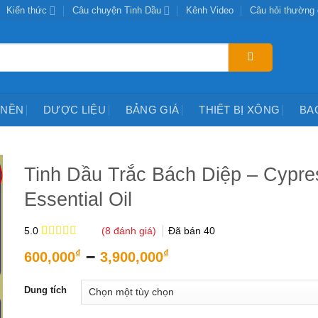
Kiến thức
Câu chuyện Tinh Dầu
Kênh Video
Câu hỏi thường
 NỀN
DƯỢC LIỆU
BẢNG GIÁ
THIẾT BỊ XÔNG
BA
Tinh Dầu Trắc Bách Diệp – Cypre
Essential Oil
(
8
đánh giá)
Đã bán
40
5.0
5.0
8
trên 5
Khoảng
–
₫
₫
600,000
3,900,000
dựa trên
giá:
đánh giá
từ
Dung tích
600,000₫