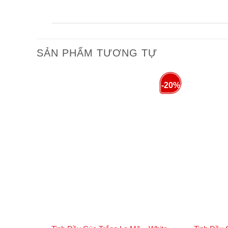
Quy cách đóng gói:
100ml, 500ml, 1000ml (bán 
3. Công Dụng và Lợi Ích Của Tinh Dầu
SẢN PHẨM TƯƠNG TỰ
3.1 Lợi Ích Cho Sức Khỏe
Chữa lành vết thương và nhiễm trùng:
Tin
-20%
trùng. Thành phần camphene trong dầu có t
Giảm chuột rút và co thắt cơ:
Dầu Trắc Bách
đến lưu thông máu kém.
Cải thiện điều kiện hô hấp:
Tinh dầu này gi
viêm phế quản.
Thúc đẩy quá trình đông máu:
Tinh dầu Trắ
Khử mùi và cải thiện tinh thần:
Với mùi thơm
3.2 Lợi Ích Cho Làm Đẹp
Chăm sóc da:
Dầu Trắc Bách Diệp có khả năn