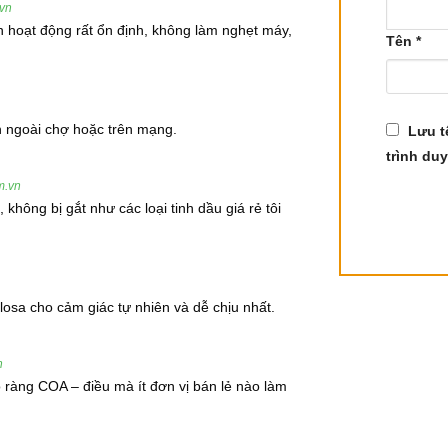
.vn
 hoạt động rất ổn định, không làm nghẹt máy,
Tên
*
n ngoài chợ hoặc trên mạng.
Lưu t
trình duy
m.vn
hông bị gắt như các loại tinh dầu giá rẻ tôi
40%-60%), Delta-3-carene (16%-27%)
losa cho cảm giác tự nhiên và dễ chịu nhất.
n
rõ ràng COA – điều mà ít đơn vị bán lẻ nào làm