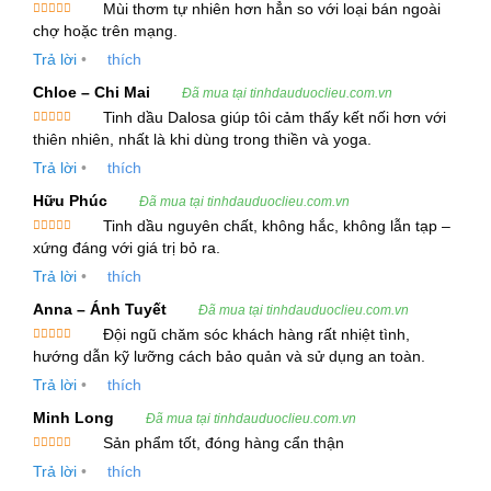
Mùi thơm tự nhiên hơn hẳn so với loại bán ngoài
Mùi Vị
: Mùi đặc trưng, dễ chịu
Được xếp
chợ hoặc trên mạng.
hạng
5
5
Tỷ Trọng
: Tỷ trọng ở 25ºC
sao
Trả lời
•
thích
Chỉ Số Khúc Xạ
: Chỉ số khúc xạ ở 25ºC
Chloe – Chi Mai
Đã mua tại tinhdauduoclieu.com.vn
Thành Phần Hóa Học Chính
: Maaliol (32-45%),
Tinh dầu Dalosa giúp tôi cảm thấy kết nối hơn với
3-methylvaleric acid (20-36%), a-Eurjunene (5-
Được xếp
thiên nhiên, nhất là khi dùng trong thiền và yoga.
hạng
5
5
12%)
sao
Trả lời
•
thích
Sản Lượng Cung Cấp
: 150 kg/tháng
Hữu Phúc
Đã mua tại tinhdauduoclieu.com.vn
Tinh dầu nguyên chất, không hắc, không lẫn tạp –
Hạn Dùng
: 02 năm từ ngày sản xuất
Được xếp
xứng đáng với giá trị bỏ ra.
Hàm Lượng Hoạt Chất Chính
: Theo tiêu chuẩn
hạng
5
5
sao
Trả lời
•
thích
nhà cung cấp
Anna – Ánh Tuyết
Xuất Xứ
: Việt Nam, Ấn Độ (có chứng nhận COA,
Đã mua tại tinhdauduoclieu.com.vn
Đội ngũ chăm sóc khách hàng rất nhiệt tình,
ISO 22000:2005, Kosher, GMP)
Được xếp
hướng dẫn kỹ lưỡng cách bảo quản và sử dụng an toàn.
hạng
5
5
sao
Trả lời
•
thích
3. Công Dụng Và Lợi Ích Của Tinh Dầu Nữ Lang
Minh Long
Đã mua tại tinhdauduoclieu.com.vn
Tinh dầu nữ lang có một loạt các công dụng, từ hỗ
Sản phẩm tốt, đóng hàng cẩn thận
trợ giấc ngủ, giảm căng thẳng đến cải thiện sức
Được xếp
Trả lời
•
thích
hạng
5
5
khỏe tổng thể. Dưới đây là một số tác dụng chính
sao