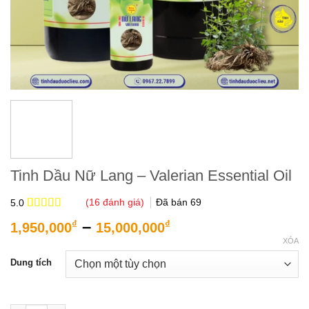
Tinh Dầu Nữ Lang – Valerian Essential Oil
(
16
đánh giá)
Đã bán
69
5.0
5.0
16
trên 5
Khoảng
–
₫
₫
1,950,000
15,000,000
dựa trên
giá:
đánh giá
XÓA
từ
Dung tích
1,950,000₫
đến
15,000,000₫