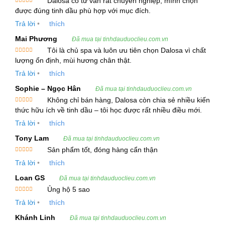
Dalosa có tư vấn rất chuyên nghiệp, mình chọn
ưu.
Được xếp
được đúng tinh dầu phù hợp với mục đích.
hạng
5
5
sao
Trả lời
•
thích
1. Thông Tin Sản Phẩm
Mai Phương
Đã mua tại tinhdauduoclieu.com.vn
Tên Tiếng Việt
: Tinh Dầu Nữ Lang
Tôi là chủ spa và luôn ưu tiên chọn Dalosa vì chất
Tên Tiếng Anh
: Valerian Root Essential Oil
Được xếp
lượng ổn định, mùi hương chân thật.
hạng
5
5
Tên Khoa Học
: Valeriana officinalis
sao
Trả lời
•
thích
Nguồn Gốc
: Rễ cây nữ lang, một loại thảo mộc
Sophie – Ngọc Hân
Đã mua tại tinhdauduoclieu.com.vn
lâu năm có nguồn gốc từ châu Âu và châu Á.
Không chỉ bán hàng, Dalosa còn chia sẻ nhiều kiến
Mô Tả Thực Vật
: Lang nữ có thân rễ ngắn, lá có
Được xếp
thức hữu ích về tinh dầu – tôi học được rất nhiều điều mới.
hạng
5
5
lông thơm và hoa nhỏ màu hồng hoặc trắng, nở từ
sao
Trả lời
•
thích
tháng 6 đến tháng 9.
Tony Lam
Đã mua tại tinhdauduoclieu.com.vn
Tên Gọi Khác
: Garden Valerian, Garden
Sản phẩm tốt, đóng hàng cẩn thận
Heliotrope.
Được xếp
Trả lời
•
thích
hạng
5
5
sao
2. Quy Trình Chiết Xuất Và Thông Số Kỹ Thuật
Loan GS
Đã mua tại tinhdauduoclieu.com.vn
Ủng hộ 5 sao
Phương Pháp Chiết Xuất
: Hơi nước
Được xếp
Trả lời
•
thích
hạng
5
5
Hình Thức
: Chất lỏng
sao
Khánh Linh
Màu Sắc
: Vàng nhạt
Đã mua tại tinhdauduoclieu.com.vn