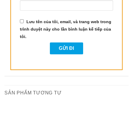
đau tự nhiên, giúp giảm đau khớp, đau đầu, đau
cơ, đặc biệt là trong trường hợp đau nửa đầu và
các vấn đề viêm khớp.
Lưu tên của tôi, email, và trang web trong
trình duyệt này cho lần bình luận kế tiếp của
3.7. Hỗ Trợ Tiêu Hóa
tôi.
Tinh dầu nữ lang thúc đẩy sự hấp thụ dinh dưỡng
và cải thiện sức khỏe hệ tiêu hóa, giúp điều trị các
vấn đề dạ dày và tiêu hóa hiệu quả.
4. Hướng Dẫn Sử Dụng Tinh Dầu Nữ Lang
Để đạt được hiệu quả tối ưu từ tinh dầu nữ lang,
bạn cần sử dụng đúng cách. Dưới đây là một số
SẢN PHẨM TƯƠNG TỰ
phương pháp sử dụng tinh dầu nữ lang:
-22%
-28%
4.1. Khuếch Tán Không Khí
Khuếch tán 1-2 giọt tinh dầu nữ lang trong không
gian sống hoặc nơi làm việc giúp giảm căng