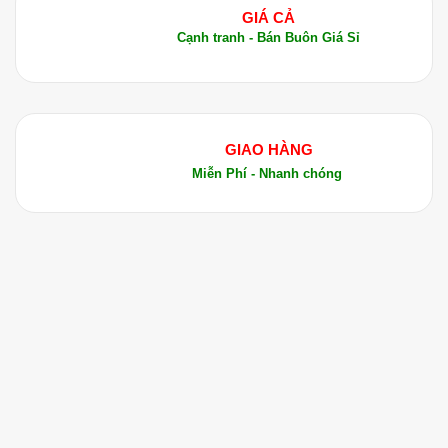
cũng như cải thiện lưu thông máu.
GIÁ CẢ
Cạnh tranh - Bán Buôn Giá Sỉ
6. Kết Luận
Công ty TNHH Tinh Dầu Thảo Dược Dalosa Việt
Nam tự hào là một trong những đơn vị hàng đầu
cung cấp tinh dầu nữ lang chất lượng cao tại Việt
GIAO HÀNG
Nam. Sản phẩm tinh dầu nữ lang của chúng tôi có
Miễn Phí - Nhanh chóng
nguồn gốc từ các quốc gia như Ấn Độ, Indonesia
và Việt Nam, được kiểm định chất lượng nghiêm
ngặt bởi các tổ chức uy tín.
Với hơn 20 năm kinh nghiệm trong ngành tinh
dầu và dược liệu, Dalosa luôn cam kết mang đến
cho khách hàng những sản phẩm chất lượng
nhất. Chúng tôi luôn chú trọng đến việc nhập khẩu
những loại tinh dầu đặc sắc và quý hiếm, mang lại
giá trị sức khỏe tối ưu cho người tiêu dùng.