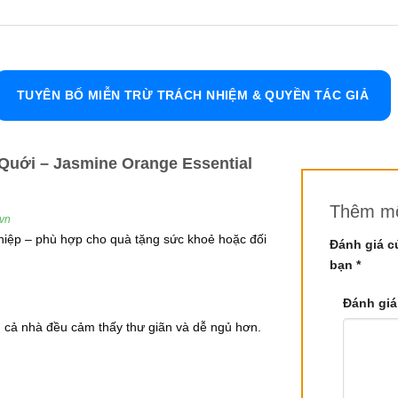
inh Dầu Hoa Nguyệt Quới
l
TUYÊN BỐ MIỄN TRỪ TRÁCH NHIỆM & QUYỀN TÁC GIẢ
aniculata, Chalcas paniculata
Quới – Jasmine Orange Essential
a, lá)
Thêm mộ
.vn
i, là một loại cây bụi nhỏ, thường cao từ 2 đến 7 mét, có ho
hiệp – phù hợp cho quà tặng sức khoẻ hoặc đối
Đánh giá c
và lâu có thể gây cảm giác chóng mặt hoặc nhức đầu. Tuy nhiên
bạn
*
ây cảnh. Ngoài ra, cây hoa nguyệt quý còn được biết đến với
Đánh giá
 cả nhà đều cảm thấy thư giãn và dễ ngủ hơn.
Kỹ Thuật
phương pháp hơi nước từ hoa và lá của cây. Tinh dầu này có 