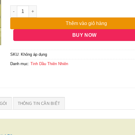
đến
8,000,000₫
Thêm vào giỏ hàng
BUY NOW
SKU:
Không áp dụng
Danh mục:
Tinh Dầu Thiên Nhiên
GÓI
THÔNG TIN CẦN BIẾT