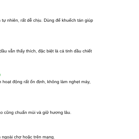
tự nhiên, rất dễ chịu. Dùng để khuếch tán giúp
 hoa nguyệt quý trở thành một nguyên liệu quý giá trong các
ầu vẫn thấy thích, đặc biệt là cá tinh dầu chiết
 Nguyệt Quới
n
 hoạt động rất ổn định, không làm nghẹt máy,
ial Oil) có rất nhiều tác dụng nổi bật, bao gồm khả năng kh
inh dầu hoa nguyệt quý có thể hỗ trợ trong việc điều trị một số
, bao gồm ung thư vú, ung thư tuyến tiền liệt, và ung thư gan.
nào cũng chuẩn mùi và giữ hương lâu.
uý
ử dụng trong sản xuất thuốc và các sản phẩm thảo dược hỗ trợ đ
n ngoài chợ hoặc trên mạng.