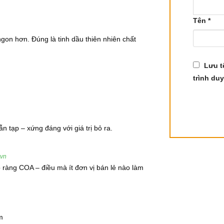
Tên
*
gon hơn. Đúng là tinh dầu thiên nhiên chất
Lưu t
t quý
trình duy
n hóa học quan trọng, giúp tăng cường khả năng kháng khuẩn
n tạp – xứng đáng với giá trị bỏ ra.
.vn
rõ ràng COA – điều mà ít đơn vị bán lẻ nào làm
m