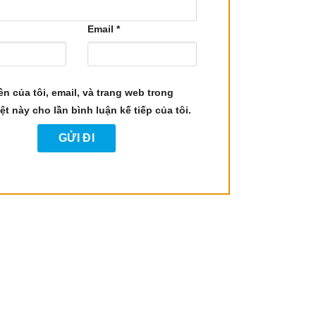
Email
*
ên của tôi, email, và trang web trong
ệt này cho lần bình luận kế tiếp của tôi.
 và kháng nấm, bao gồm: