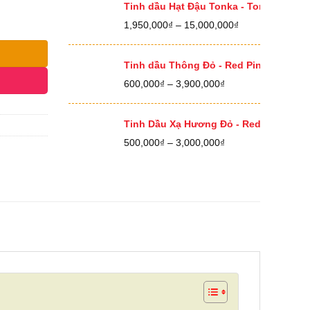
400,000₫
Tinh dầu Hạt Đậu Tonka - Tonka Bean E
đến
Khoảng
1,950,000
₫
–
15,000,000
₫
12,500,000₫
giá:
từ
1,950,000₫
Tinh dầu Thông Đỏ - Red Pine Essential
đến
Khoảng
600,000
₫
–
3,900,000
₫
15,000,000₫
giá:
từ
600,000₫
Tinh Dầu Xạ Hương Đỏ - Red Thyme Ess
đến
Khoảng
500,000
₫
–
3,000,000
₫
3,900,000₫
giá:
từ
500,000₫
đến
3,000,000₫