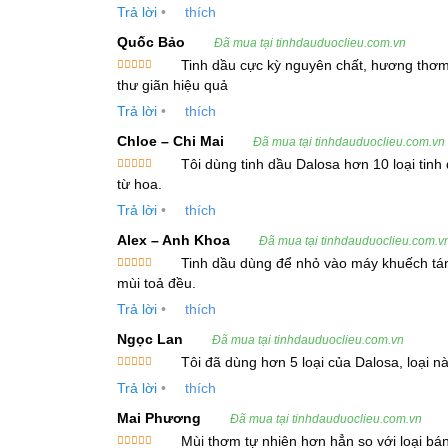
Được xếp
Trả lời
•
thích
hạng
5
5
sao
Germacrene B (3,6%)
Quốc Bảo
Đã mua tại tinhdauduoclieu.com.vn
Tinh dầu cực kỳ nguyên chất, hương thơm 
Germacrene D (3,4%)
Được xếp
thư giãn hiệu quả
hạng
5
5
γ-elemene (3,2%)
sao
Trả lời
•
thích
Chloe – Chi Mai
Đã mua tại tinhdauduoclieu.com.vn
Những thành phần này góp phần làm cho tinh dầu
Tôi dùng tinh dầu Dalosa hơn 10 loại tinh d
Được xếp
từ hoa.
hạng
5
5
3. Công Dụng và Lợi Ích
Tinh Dầu Hoa
sao
Trả lời
•
thích
3.1 Lợi Ích – Tác Dụng – Dược Tính
Alex – Anh Khoa
Đã mua tại tinhdauduoclieu.com.v
Tinh dầu dùng để nhỏ vào máy khuếch tán
Tinh Dầu Hoa Nguyệt Quý (Jasmine Orange Essent
Được xếp
mùi toả đều.
hạng
5
5
stress, lo âu. Các nghiên cứu cũng chỉ ra rằng t
sao
Trả lời
•
thích
đặc biệt có tác dụng chống lại các tế bào ung thư
Ngọc Lan
Đã mua tại tinhdauduoclieu.com.vn
Tôi đã dùng hơn 5 loại của Dalosa, loại 
3.2 Ứng Dụng của Tinh Dầu Hoa Nguyệt Q
Được xếp
Trả lời
•
thích
hạng
5
5
sao
Dược phẩm
: Tinh dầu hoa nguyệt quý được s
Mai Phương
Đã mua tại tinhdauduoclieu.com.vn
quan đến nhiễm trùng, viêm da.
Mùi thơm tự nhiên hơn hẳn so với loại bá