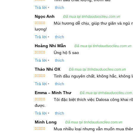
Được xếp
Trả lời
•
thích
hạng
5
5
Phương pháp chiết xuất
: Hơi nước
sao
Ngọc Anh
Đã mua tại tinhdauduoclieu.com.vn
Hình thức
: Chất lỏng
Mùi hương dễ chịu, giúp thư giãn và ngủ n
Được xếp
lượng!
Màu sắc
: Vàng nhạt
hạng
5
5
sao
Trả lời
•
thích
Mùi vị
: Mùi đặc trưng của tinh dầu hoa nguyệ
Hoàng Nhi Mẫn
Đã mua tại tinhdauduoclieu.com.vn
Ủng hộ 5 sao
Thành Phần Hóa Học Chính:
Được xếp
Trả lời
•
thích
hạng
5
5
sao
Tinh dầu hoa nguyệt quý chứa một số thành phầ
Thảo Nhi OX
Đã mua tại tinhdauduoclieu.com.vn
Tinh dầu nguyên chất, không hắc, không lẫ
Được xếp
Metyl palmitat (11,1%)
Trả lời
•
thích
hạng
5
5
sao
Isospathulenol (9,4%)
Emma – Minh Thư
Đã mua tại tinhdauduoclieu.com
Tôi đặc biệt thích việc Dalosa công khai 
(E, E) Geranyl linalool (5,3%)
Được xếp
được.
hạng
5
5
sao
Benzyl benzoat (4,2%)
Trả lời
•
thích
Minh Long
Selin-6-en-4-ol (4,0%)
Đã mua tại tinhdauduoclieu.com.vn
Mua nhiều loại nhưng vẫn muốn mua thê
β-Caryophyllene (4,0%)