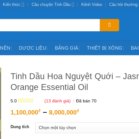
Kiến thức
Câu chuyện Tinh Dầu
Kênh Video
Câu hỏi thường
 NỀN
DƯỢC LIỆU
BẢNG GIÁ
THIẾT BỊ XÔNG
BA
Tinh Dầu Hoa Nguyệt Quới – Jas
Orange Essential Oil
(
13
đánh giá)
Đã bán
70
5.0
5.0
13
trên 5
Khoảng
–
₫
₫
1,100,000
8,000,000
dựa trên
giá:
đánh giá
từ
Dung tích
1,100,000₫