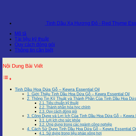
Tinh Dầu Xạ Hương Đỏ - Red Thyme Esse
Mô tả
Tài liệu kỹ thuật
Quy cách đóng gói
Thông tin cần biết
Nội Dung Bài Viết
Tinh Dầu Hoa Dứa Gỗ – Kewra Essential Oil
1. Giới Thiệu Tinh Dầu Hoa Dứa Gỗ – Kewra Essential Oil
2. Thông Tin Kỹ Thuật và Thành Phần Của Tinh Dầu Hoa Dứa
2.1. Tiêu chuẩn kỹ thuật
2.2. Thành phần hóa học chính
2.3. Quy cách đóng gói
3. Công Dụng và Lợi Ích Của Tinh Dầu Hoa Dứa Gỗ – Kewra E
3.1. Lợi ích cho sức khỏe
3.2. Ứng dụng trong các ngành công nghiệp
4. Cách Sử Dụng Tinh Dầu Hoa Dứa Gỗ – Kewra Essential Oi
4.1. Sử dụng trong liệu pháp xông hơi