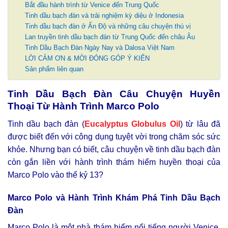
Bắt đầu hành trình từ Venice đến Trung Quốc
Tinh dầu bạch đàn và trải nghiệm kỳ diệu ở Indonesia
Tinh dầu bạch đàn ở Ấn Độ và những câu chuyện thú vị
Lan truyền tinh dầu bạch đàn từ Trung Quốc đến châu Âu
Tinh Dầu Bạch Đàn Ngày Nay và Dalosa Việt Nam
LỜI CẢM ƠN & MỜI ĐÓNG GÓP Ý KIẾN
Sản phẩm liên quan
Tinh Dầu Bạch Đàn Câu Chuyện Huyền
Thoại Từ Hành Trình Marco Polo
Tinh dầu bạch đàn (
Eucalyptus Globulus Oil
)
từ lâu đã
được biết đến với công dụng tuyệt vời trong chăm sóc sức
khỏe. Nhưng bạn có biết, câu chuyện về tinh dầu bạch đàn
còn gắn liền với hành trình thám hiểm huyền thoại của
Marco Polo vào thế kỷ 13?
Marco Polo và Hành Trình Khám Phá Tinh Dầu Bạch
Đàn
Marco Polo là một nhà thám hiểm nổi tiếng người Venice,