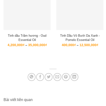
Tinh dầu Trầm hương - Oud
Tinh Dầu Vỏ Bưởi Da Xanh -
Essential Oil
Pomelo Essential Oil
Khoảng
Kho
4,200,000
₫
–
35,000,000
₫
400,000
₫
–
12,500,000
₫
giá:
giá:
từ
từ
4,200,000₫
400,
đến
đến
35,000,000₫
12,5
Bài viết liên quan