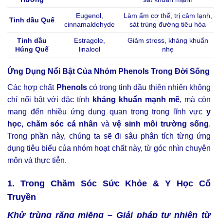
Eugenol,
Làm ấm cơ thể, trị cảm lạnh,
Tinh dầu Quế
cinnamaldehyde
sát trùng đường tiêu hóa
Tinh dầu
Estragole,
Giảm stress, kháng khuẩn
Húng Quế
linalool
nhẹ
Ứng Dụng Nổi Bật Của Nhóm Phenols Trong Đời Sống
Các hợp chất
Phenols
có trong tinh dầu thiên nhiên không
chỉ nổi bật với đặc tính
kháng khuẩn mạnh mẽ
, mà còn
mang đến nhiều ứng dụng quan trọng trong lĩnh vực
y
học, chăm sóc cá nhân
và
vệ sinh môi trường sống
.
Trong phần này, chúng ta sẽ đi sâu phân tích từng ứng
dụng tiêu biểu của nhóm hoạt chất này, từ góc nhìn chuyên
môn và thực tiễn.
1. Trong Chăm Sóc Sức Khỏe & Y Học Cổ
Truyền
Khử trùng răng miệng – Giải pháp tự nhiên từ