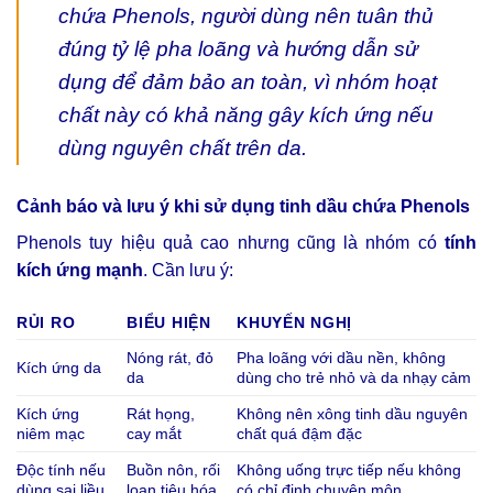
chứa Phenols, người dùng nên tuân thủ
đúng tỷ lệ pha loãng và hướng dẫn sử
dụng để đảm bảo an toàn, vì nhóm hoạt
chất này có khả năng gây kích ứng nếu
dùng nguyên chất trên da.
Cảnh báo và lưu ý khi sử dụng tinh dầu chứa Phenols
Phenols tuy hiệu quả cao nhưng cũng là nhóm có
tính
kích ứng mạnh
. Cần lưu ý:
RỦI RO
BIỂU HIỆN
KHUYẾN NGHỊ
Nóng rát, đỏ
Pha loãng với dầu nền, không
Kích ứng da
da
dùng cho trẻ nhỏ và da nhạy cảm
Kích ứng
Rát họng,
Không nên xông tinh dầu nguyên
niêm mạc
cay mắt
chất quá đậm đặc
Độc tính nếu
Buồn nôn, rối
Không uống trực tiếp nếu không
dùng sai liều
loạn tiêu hóa
có chỉ định chuyên môn