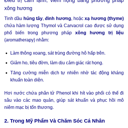
Điều trị cảm lạnh, viêm họng bằng phương pháp
xông hương
Tinh dầu
húng tây
,
đinh hương
, hoặc
xạ hương (thyme)
chứa hàm lượng Thymol và Carvacrol cao được sử dụng
phổ biến trong phương pháp
xông hương trị liệu
(aromatherapy) nhằm:
Làm thông xoang, sát trùng đường hô hấp trên.
Giảm ho, tiêu đờm, làm dịu cảm giác rát họng.
Tăng cường miễn dịch tự nhiên nhờ tác động kháng
khuẩn toàn diện.
Hơi nước chứa phân tử Phenol khi hít vào phổi có thể đi
sâu vào các mao quản, giúp sát khuẩn và phục hồi mô
niêm mạc bị tổn thương.
2. Trong Mỹ Phẩm Và Chăm Sóc Cá Nhân