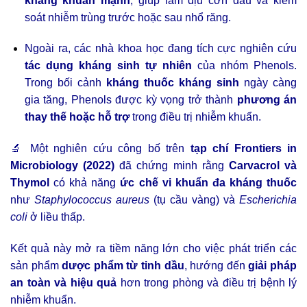
kháng khuẩn mạnh
, giúp làm dịu cơn đau và kiểm
soát nhiễm trùng trước hoặc sau nhổ răng.
Ngoài ra, các nhà khoa học đang tích cực nghiên cứu
tác dụng kháng sinh tự nhiên
của nhóm Phenols.
Trong bối cảnh
kháng thuốc kháng sinh
ngày càng
gia tăng, Phenols được kỳ vọng trở thành
phương án
thay thế hoặc hỗ trợ
trong điều trị nhiễm khuẩn.
🔬 Một nghiên cứu công bố trên
tạp chí Frontiers in
Microbiology (2022)
đã chứng minh rằng
Carvacrol và
Thymol
có khả năng
ức chế vi khuẩn đa kháng thuốc
như
Staphylococcus aureus
(tụ cầu vàng) và
Escherichia
coli
ở liều thấp.
Kết quả này mở ra tiềm năng lớn cho việc phát triển các
sản phẩm
dược phẩm từ tinh dầu
, hướng đến
giải pháp
an toàn và hiệu quả
hơn trong phòng và điều trị bệnh lý
nhiễm khuẩn.