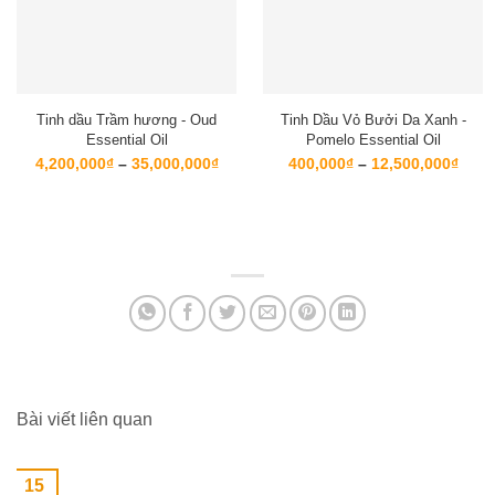
Tinh dầu Trầm hương - Oud
Tinh Dầu Vỏ Bưởi Da Xanh -
Essential Oil
Pomelo Essential Oil
Khoảng
Kho
4,200,000
₫
–
35,000,000
₫
400,000
₫
–
12,500,000
₫
giá:
giá:
từ
từ
4,200,000₫
400,
đến
đến
35,000,000₫
12,5
Bài viết liên quan
15