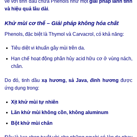
về với tinh dầu chứa Phenols như một
giải pháp lành tính
và hiệu quả lâu dài
.
Khử mùi cơ thể – Giải pháp không hóa chất
Phenols, đặc biệt là Thymol và Carvacrol, có khả năng:
Tiêu diệt vi khuẩn gây mùi trên da.
Hạn chế hoạt động phân hủy acid hữu cơ ở vùng nách,
chân.
Do đó, tinh dầu
xạ hương, sả Java, đinh hương
được
ứng dụng trong:
Xịt khử mùi tự nhiên
Lăn khử mùi không cồn, không aluminum
Bột khử mùi chân