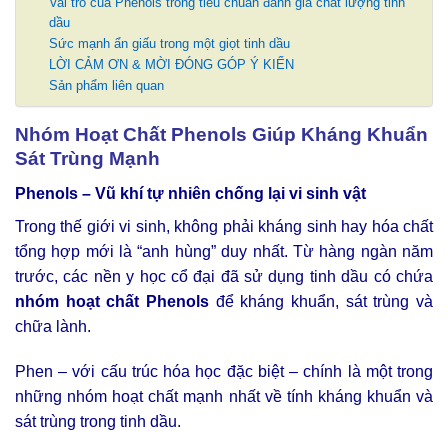
Vai trò của Phenols trong tiêu chuẩn đánh giá chất lượng tinh
dầu
Sức mạnh ẩn giấu trong một giọt tinh dầu
LỜI CẢM ƠN & MỜI ĐÓNG GÓP Ý KIẾN
Sản phẩm liên quan
Nhóm Hoạt Chất Phenols Giúp Kháng Khuẩn
Sát Trùng Mạnh
Phenols – Vũ khí tự nhiên chống lại vi sinh vật
Trong thế giới vi sinh, không phải kháng sinh hay hóa chất
tổng hợp mới là “anh hùng” duy nhất. Từ hàng ngàn năm
trước, các nền y học cổ đại đã sử dụng tinh dầu có chứa
nhóm hoạt chất Phenols
để kháng khuẩn, sát trùng và
chữa lành.
Phen – với cấu trúc hóa học đặc biệt – chính là một trong
những nhóm hoạt chất mạnh nhất về tính kháng khuẩn và
sát trùng trong tinh dầu.