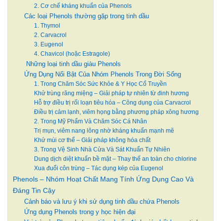
2. Cơ chế kháng khuẩn của Phenols
Các loại Phenols thường gặp trong tinh dầu
1. Thymol
2. Carvacrol
3. Eugenol
4. Chavicol (hoặc Estragole)
Những loại tinh dầu giàu Phenols
Ứng Dụng Nổi Bật Của Nhóm Phenols Trong Đời Sống
1. Trong Chăm Sóc Sức Khỏe & Y Học Cổ Truyền
Khử trùng răng miệng – Giải pháp tự nhiên từ đinh hương
Hỗ trợ điều trị rối loạn tiêu hóa – Công dụng của Carvacrol
Điều trị cảm lạnh, viêm họng bằng phương pháp xông hương
2. Trong Mỹ Phẩm Và Chăm Sóc Cá Nhân
Trị mụn, viêm nang lông nhờ kháng khuẩn mạnh mẽ
Khử mùi cơ thể – Giải pháp không hóa chất
3. Trong Vệ Sinh Nhà Cửa Và Sát Khuẩn Tự Nhiên
Dung dịch diệt khuẩn bề mặt – Thay thế an toàn cho chlorine
Xua đuổi côn trùng – Tác dụng kép của Eugenol
Phenols – Nhóm Hoạt Chất Mang Tính Ứng Dụng Cao Và
Đáng Tin Cậy
Cảnh báo và lưu ý khi sử dụng tinh dầu chứa Phenols
Ứng dụng Phenols trong y học hiện đại