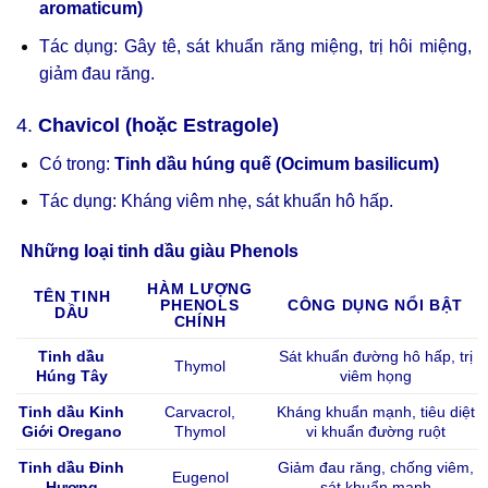
aromaticum)
Tác dụng: Gây tê, sát khuẩn răng miệng, trị hôi miệng,
giảm đau răng.
4.
Chavicol (hoặc Estragole)
Có trong:
Tinh dầu húng quế (Ocimum basilicum)
Tác dụng: Kháng viêm nhẹ, sát khuẩn hô hấp.
Những loại tinh dầu giàu Phenols
HÀM LƯỢNG
TÊN TINH
PHENOLS
CÔNG DỤNG NỔI BẬT
DẦU
CHÍNH
Tinh dầu
Sát khuẩn đường hô hấp, trị
Thymol
Húng Tây
viêm họng
Tinh dầu Kinh
Carvacrol,
Kháng khuẩn mạnh, tiêu diệt
Giới Oregano
Thymol
vi khuẩn đường ruột
Tinh dầu Đinh
Giảm đau răng, chống viêm,
Eugenol
Hương
sát khuẩn mạnh