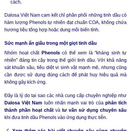
cách.
Dalosa Việt Nam cam kết chỉ phân phối những tinh dầu có
hàm lượng Phenols tự nhiên đạt chuẩn COA, không chứa
hương liệu tổng hợp hoặc dung môi biến tính.
Sức mạnh ẩn giấu trong một giọt tinh dầu
Nhóm hoạt chất
Phenols
có thể xem là “kháng sinh tự
nhiên” đáng tin cậy trong thế giới tinh dầu. Với khả năng
sát khuẩn sâu, tiêu diệt vi sinh vật mạnh mẽ, nhưng cũng
cần được sử dụng đúng cách để phát huy hiệu quả mà
không gây kích ứng.
Đây là lý do tại sao các nhà cung cấp chuyên nghiệp như
Dalosa Việt Nam
luôn nhấn mạnh vai trò của
phân tích
thành phần hoạt chất
và
tư vấn sử dụng chuyên sâu
khi đưa tinh dầu Phenols vào ứng dụng thực tiễn.
🔗
Xem thêm các bài viết chuyên sâu cùng chuyên