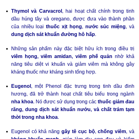
Thymol và Carvacrol
, hai hoạt chất chính trong tinh
dầu húng tây và oregano, được đưa vào thành phần
của nhiều loại
thuốc xịt họng
,
nước súc miệng
, và
dung dịch sát khuẩn đường hô hấp
.
Những sản phẩm này đặc biệt hữu ích trong điều trị
viêm họng, viêm amidan, viêm phế quản
nhờ khả
năng tiêu diệt vi khuẩn và giảm viêm mà không gây
kháng thuốc như kháng sinh tổng hợp.
Eugenol
, một Phenol đặc trưng trong tinh dầu đinh
hương, đã trở thành hoạt chất tiêu biểu trong ngành
nha khoa
. Nó được sử dụng trong các
thuốc giảm đau
răng, dung dịch sát khuẩn nướu, và chất trám tạm
thời trong nha khoa
.
Eugenol có khả năng
gây tê cục bộ
,
chống viêm
, và