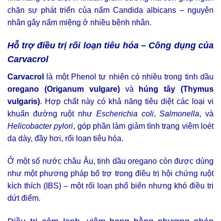
chặn sự phát triển của nấm Candida albicans – nguyên
nhân gây nấm miệng ở nhiều bệnh nhân.
Hỗ trợ điều trị rối loạn tiêu hóa – Công dụng của
Carvacrol
Carvacrol
là một Phenol tự nhiên có nhiều trong tinh dầu
oregano (Origanum vulgare)
và
húng tây (Thymus
vulgaris)
. Hợp chất này có khả năng tiêu diệt các loại vi
khuẩn đường ruột như
Escherichia coli
,
Salmonella
, và
Helicobacter pylori
, góp phần làm giảm tình trạng viêm loét
dạ dày, đầy hơi, rối loạn tiêu hóa.
Ở một số nước châu Âu, tinh dầu oregano còn được dùng
như một phương pháp bổ trợ trong điều trị hội chứng ruột
kích thích (IBS) – một rối loạn phổ biến nhưng khó điều trị
dứt điểm.