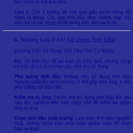
hơi nước từ bát tinh dầu.
Lưu ý
: Chú ý không để mặt quá gần nước nóng để
tránh bị bỏng. Các loại tinh dầu như chanh, bạc hà,
tràm trà có tác dụng rất tốt trong việc làm sạch da.
4. Những Lưu Ý Khi
Sử Dụng Tinh Dầu
(Hướng Dẫn Sử Dụng Tinh Dầu Cho Cá Nhân)
Mặc dù tinh dầu rất an toàn và hiệu quả, nhưng cũng
có một số lưu ý mà bạn cần nhớ khi sử dụng:
Pha loãng tinh dầu
: Không nên sử dụng tinh dầu
nguyên chất lên da vì chúng có thể gây kích ứng. Luôn
pha loãng với dầu nền.
Kiểm tra dị ứng
: Trước khi sử dụng tinh dầu lên da,
hãy thử nghiệm trên một vùng nhỏ để kiểm tra phản
ứng dị ứng.
Chọn tinh dầu chất lượng
: Lựa chọn tinh dầu nguyên
chất, không chứa hóa chất hoặc phẩm màu để đảm
bảo an toàn.