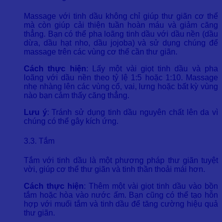
Massage với tinh dầu không chỉ giúp thư giãn cơ thể
mà còn giúp cải thiện tuần hoàn máu và giảm căng
thẳng. Bạn có thể pha loãng tinh dầu với dầu nền (dầu
dừa, dầu hạt nho, dầu jojoba) và sử dụng chúng để
massage trên các vùng cơ thể cần thư giãn.
Cách thực hiện
: Lấy một vài giọt tinh dầu và pha
loãng với dầu nền theo tỷ lệ 1:5 hoặc 1:10. Massage
nhẹ nhàng lên các vùng cổ, vai, lưng hoặc bất kỳ vùng
nào bạn cảm thấy căng thẳng.
Lưu ý
: Tránh sử dụng tinh dầu nguyên chất lên da vì
chúng có thể gây kích ứng.
3.3. Tắm
Tắm với tinh dầu là một phương pháp thư giãn tuyệt
vời, giúp cơ thể thư giãn và tinh thần thoải mái hơn.
Cách thực hiện
: Thêm một vài giọt tinh dầu vào bồn
tắm hoặc hòa vào nước ấm. Bạn cũng có thể tạo hỗn
hợp với muối tắm và tinh dầu để tăng cường hiệu quả
thư giãn.