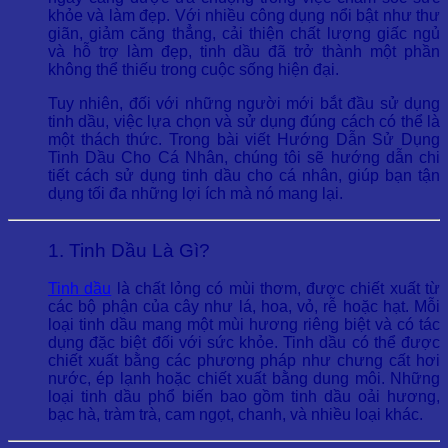
khỏe và làm đẹp. Với nhiều công dụng nổi bật như thư
giãn, giảm căng thẳng, cải thiện chất lượng giấc ngủ
và hỗ trợ làm đẹp, tinh dầu đã trở thành một phần
không thể thiếu trong cuộc sống hiện đại.
Tuy nhiên, đối với những người mới bắt đầu sử dụng
tinh dầu, việc lựa chọn và sử dụng đúng cách có thể là
một thách thức. Trong bài viết Hướng Dẫn Sử Dụng
Tinh Dầu Cho Cá Nhân, chúng tôi sẽ hướng dẫn chi
tiết cách sử dụng tinh dầu cho cá nhân, giúp bạn tận
dụng tối đa những lợi ích mà nó mang lại.
1. Tinh Dầu Là Gì?
Tinh dầu
là chất lỏng có mùi thơm, được chiết xuất từ
các bộ phận của cây như lá, hoa, vỏ, rễ hoặc hạt. Mỗi
loại tinh dầu mang một mùi hương riêng biệt và có tác
dụng đặc biệt đối với sức khỏe. Tinh dầu có thể được
chiết xuất bằng các phương pháp như chưng cất hơi
nước, ép lạnh hoặc chiết xuất bằng dung môi. Những
loại tinh dầu phổ biến bao gồm tinh dầu oải hương,
bạc hà, tràm trà, cam ngọt, chanh, và nhiều loại khác.