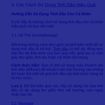
3. Các Cách Sử
Dụng Tinh Dầu Hiệu Quả
Hướng Dẫn Sử Dụng Tinh Dầu Cho Cá Nhân
Dưới đây là những cách sử dụng tinh dầu cho cá nhân
hiệu quả mà bạn nên biết:
3.1. Hít Thở (Aromatherapy)
Một trong những cách đơn giản và phổ biến nhất để sử
dụng tinh dầu là hít thở.
Tinh dầu
có thể tác động trực
tiếp lên hệ thần kinh của bạn qua mũi, giúp tạo ra cảm
giác thư giãn, tỉnh táo hoặc cải thiện tâm trạng.
Cách thực hiện
: Bạn có thể sử dụng máy khuếch tán
tinh dầu (diffuser) để khuếch tán mùi hương vào không
khí hoặc thả một vài giọt tinh dầu vào bát nước nóng và
hít hơi nước.
Lưu ý
: Để đạt hiệu quả cao, hãy sử dụng các loại tinh
dầu có tác dụng thư giãn như oải hương, cam ngọt,
hoặc bạc hà.
3.2. Massage