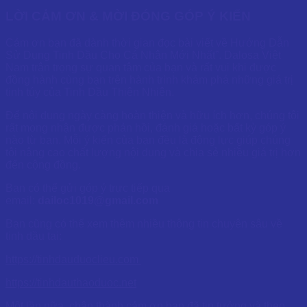
LỜI CẢM ƠN & MỜI ĐÓNG GÓP Ý KIẾN
Cảm ơn bạn đã dành thời gian đọc bài viết về Hướng Dẫn
Sử Dụng Tinh Dầu Cho Cá Nhân Mới Nhất”. Dalosa Việt
Nam trân trọng sự quan tâm của bạn và rất vui khi được
đồng hành cùng bạn trên hành trình khám phá những giá trị
tinh túy của Tinh Dầu Thiên Nhiên.
Để nội dung ngày càng hoàn thiện và hữu ích hơn, chúng tôi
rất mong nhận được phản hồi, đánh giá hoặc bất kỳ góp ý
nào từ bạn. Mỗi ý kiến của bạn đều là động lực giúp chúng
tôi nâng cao chất lượng nội dung và chia sẻ nhiều giá trị hơn
đến cộng đồng.
Bạn có thể gửi góp ý trực tiếp qua
email:
dailoc1019@gmail.com
Bạn cũng có thể xem thêm nhiều thông tin chuyên sâu về
tinh dầu tại:
https://tinhdauduoclieu.com
https://tinhdauthaoduoc.net
Một lần nữa, chân thành cảm ơn bạn đã tin tưởng và theo