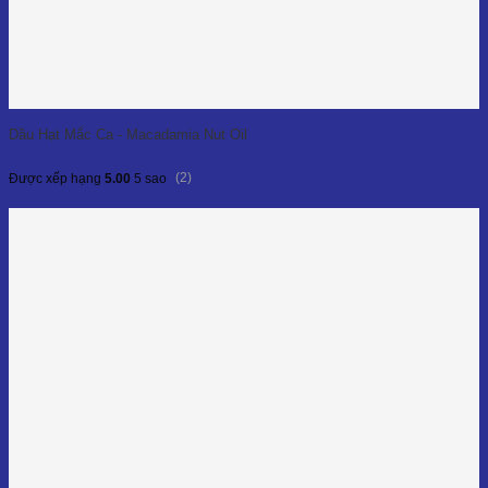
Dầu Hạt Mắc Ca - Macadamia Nut Oil
(2)
Được xếp hạng
5.00
5 sao