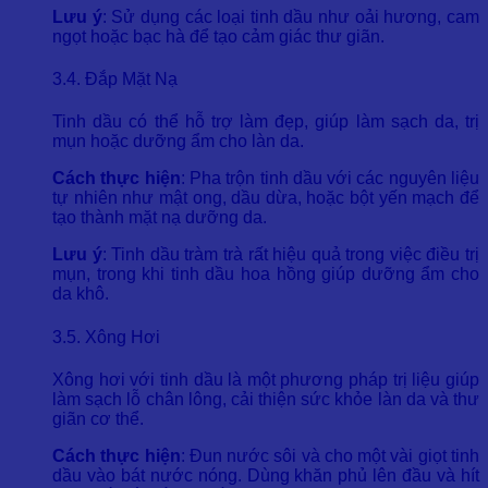
Lưu ý
: Sử dụng các loại tinh dầu như oải hương, cam
ngọt hoặc bạc hà để tạo cảm giác thư giãn.
3.4. Đắp Mặt Nạ
Tinh dầu có thể hỗ trợ làm đẹp, giúp làm sạch da, trị
mụn hoặc dưỡng ẩm cho làn da.
Cách thực hiện
: Pha trộn tinh dầu với các nguyên liệu
tự nhiên như mật ong, dầu dừa, hoặc bột yến mạch để
tạo thành mặt nạ dưỡng da.
Lưu ý
: Tinh dầu tràm trà rất hiệu quả trong việc điều trị
mụn, trong khi tinh dầu hoa hồng giúp dưỡng ẩm cho
da khô.
3.5. Xông Hơi
Xông hơi với tinh dầu là một phương pháp trị liệu giúp
làm sạch lỗ chân lông, cải thiện sức khỏe làn da và thư
giãn cơ thể.
Cách thực hiện
: Đun nước sôi và cho một vài giọt tinh
dầu vào bát nước nóng. Dùng khăn phủ lên đầu và hít