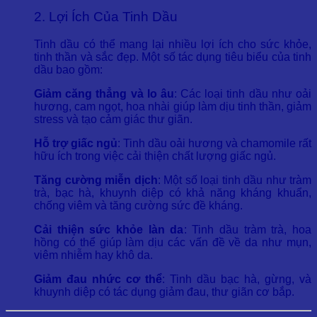
2. Lợi Ích Của Tinh Dầu
Tinh dầu có thể mang lại nhiều lợi ích cho sức khỏe,
tinh thần và sắc đẹp. Một số tác dụng tiêu biểu của tinh
dầu bao gồm:
Giảm căng thẳng và lo âu
: Các loại tinh dầu như oải
hương, cam ngọt, hoa nhài giúp làm dịu tinh thần, giảm
stress và tạo cảm giác thư giãn.
Hỗ trợ giấc ngủ
: Tinh dầu oải hương và chamomile rất
hữu ích trong việc cải thiện chất lượng giấc ngủ.
Tăng cường miễn dịch
: Một số loại tinh dầu như tràm
trà, bạc hà, khuynh diệp có khả năng kháng khuẩn,
chống viêm và tăng cường sức đề kháng.
Cải thiện sức khỏe làn da
: Tinh dầu tràm trà, hoa
hồng có thể giúp làm dịu các vấn đề về da như mụn,
viêm nhiễm hay khô da.
Giảm đau nhức cơ thể
: Tinh dầu bạc hà, gừng, và
khuynh diệp có tác dụng giảm đau, thư giãn cơ bắp.