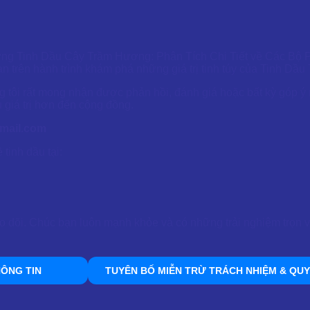
ợng Tinh Dầu Cây Trầm Hương: Phân Tích Chi Tiết về Các Bộ P
 trên hành trình khám phá những giá trị tinh túy của Tinh Dầu
 tôi rất mong nhận được phản hồi, đánh giá hoặc bất kỳ góp ý 
 giá trị hơn đến cộng đồng.
mail.com
tinh dầu tại:
o dõi. Chúc bạn luôn mạnh khỏe và có những trải nghiệm trọn v
ÔNG TIN
TUYÊN BỐ MIỄN TRỪ TRÁCH NHIỆM & QUY