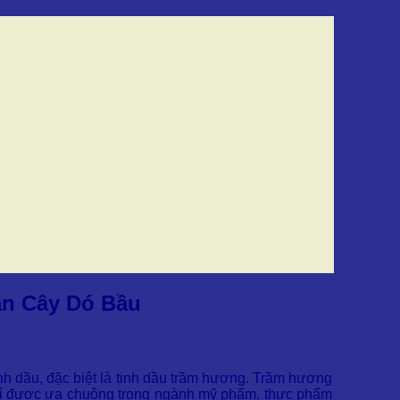
ận Cây Dó Bầu
inh dầu, đặc biệt là tinh dầu trầm hương. Trầm hương
ỉ được ưa chuộng trong ngành mỹ phẩm, thực phẩm