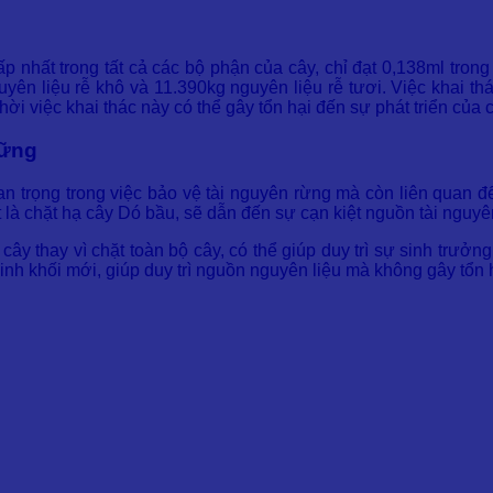
hất trong tất cả các bộ phận của cây, chỉ đạt 0,138ml trong 1
nguyên liệu rễ khô và 11.390kg nguyên liệu rễ tươi. Việc khai t
ời việc khai thác này có thể gây tổn hại đến sự phát triển của c
Vững
n trọng trong việc bảo vệ tài nguyên rừng mà còn liên quan đ
t là chặt hạ cây Dó bầu, sẽ dẫn đến sự cạn kiệt nguồn tài nguy
 thay vì chặt toàn bộ cây, có thể giúp duy trì sự sinh trưởng
sinh khối mới, giúp duy trì nguồn nguyên liệu mà không gây tổn h