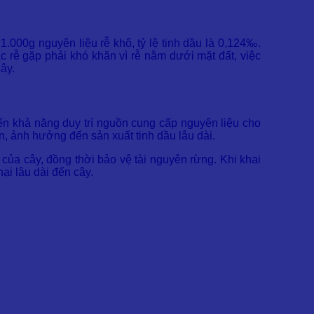
.000g nguyên liệu rễ khô, tỷ lệ tinh dầu là 0,124‰.
hác rễ gặp phải khó khăn vì rễ nằm dưới mặt đất, việc
ây.
ến khả năng duy trì nguồn cung cấp nguyên liệu cho
ên, ảnh hưởng đến sản xuất tinh dầu lâu dài.
 của cây, đồng thời bảo vệ tài nguyên rừng. Khi khai
ại lâu dài đến cây.