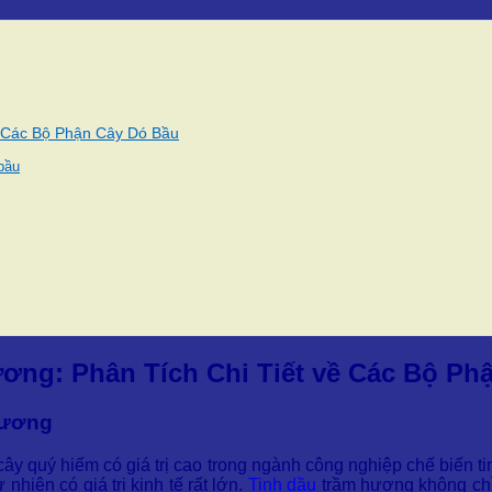
 Các Bộ Phận Cây Dó Bầu
bầu
ng: Phân Tích Chi Tiết về Các Bộ Ph
 hương
cây quý hiếm có giá trị cao trong ngành công nghiệp chế biến t
hiên có giá trị kinh tế rất lớn.
Tinh dầu
trầm hương không ch