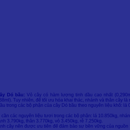
cây Dó bầu:
Vỏ cây có hàm lượng tinh dầu cao nhất (0,290ml 
,138ml). Tuy nhiên, để tối ưu hóa khai thác, nhánh và thân cây l
 dầu trong các bộ phận của cây Dó bầu theo nguyên liệu khô: l
ầu, cần các nguyên liệu tươi trong các bộ phận: lá 10.850kg, nhá
ánh 3.790kg, thân 3.770kg, vỏ 3.450kg, rễ 7.250kg.
h cây nên được ưu tiên để đảm bảo sự bền vững của nguồn tài