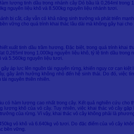
m lượng tinh dầu trong nhánh cây Dó bầu là 0,264ml trong 1
790kg nguyên liệu khô và 8.500kg nguyên liệu nhánh tươi.
nhánh bị cắt, cây vẫn có khả năng sinh trưởng và phát triển mạn
ền vững cho quá trình khai thác lâu dài mà không gây hại cho h
t xuất tinh dầu trầm hương. Đặc biệt, trong quá trình khai th
 0,265ml trong 1.000kg nguyên liệu khô, tỷ lệ tinh dầu trong n
 và 5.560kg nguyên liệu tươi.
 gây áp lực lên nguồn tài nguyên rừng, khiến nguy cơ cạn kiệt l
cây, gây ảnh hưởng không nhỏ đến hệ sinh thái. Do đó, việc t
 tài nguyên thiên nhiên.
u có hàm lượng cao nhất trong cây. Kết quả nghiên cứu cho th
ng lượng khô của vỏ cây. Tuy nhiên, việc khai thác vỏ cây gặp 
trưởng của rừng. Vì vậy, khai thác vỏ cây không phải là phương
3.450kg vỏ khô và 6.640kg vỏ tươi. Do đặc điểm của vỏ cây khô
ác bền vững.