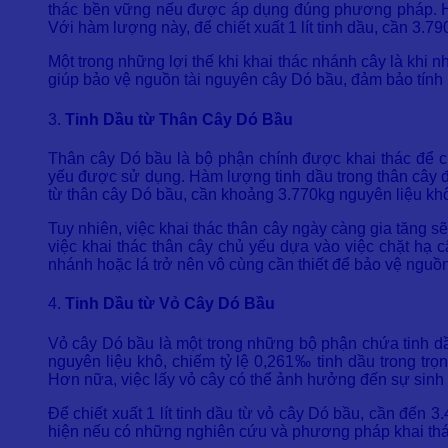
thác bền vững nếu được áp dụng đúng phương pháp. Hà
Với hàm lượng này, để chiết xuất 1 lít tinh dầu, cần 3.
Một trong những lợi thế khi khai thác nhánh cây là khi 
giúp bảo vệ nguồn tài nguyên cây Dó bầu, đảm bảo tính b
3.
Tinh Dầu từ Thân Cây Dó Bầu
Thân cây Dó bầu là bộ phận chính được khai thác để chiế
yếu được sử dụng. Hàm lượng tinh dầu trong thân cây đạt
từ thân cây Dó bầu, cần khoảng 3.770kg nguyên liệu khô
Tuy nhiên, việc khai thác thân cây ngày càng gia tăng sẽ
việc khai thác thân cây chủ yếu dựa vào việc chặt hạ 
nhánh hoặc lá trở nên vô cùng cần thiết để bảo vệ nguồn
4.
Tinh Dầu từ Vỏ Cây Dó Bầu
Vỏ cây Dó bầu là một trong những bộ phận chứa tinh dầ
nguyên liệu khô, chiếm tỷ lệ 0,261‰ tinh dầu trong trọ
Hơn nữa, việc lấy vỏ cây có thể ảnh hưởng đến sự sinh 
Để chiết xuất 1 lít tinh dầu từ vỏ cây Dó bầu, cần đến 
hiện nếu có những nghiên cứu và phương pháp khai th