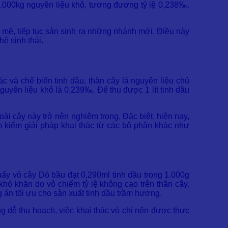
.000kg nguyên liệu khô, tương đương tỷ lệ 0,238‰.
h mẽ, tiếp tục sản sinh ra những nhánh mới. Điều này
ệ sinh thái.
ác và chế biến tinh dầu, thân cây là nguyên liệu chủ
guyên liệu khô là 0,239‰. Để thu được 1 lít tinh dầu
oài cây này trở nên nghiêm trọng. Đặc biệt, hiện nay,
ìm kiếm giải pháp khai thác từ các bộ phận khác như
ấy vỏ cây Dó bầu đạt 0,290ml tinh dầu trong 1.000g
khó khăn do vỏ chiếm tỷ lệ không cao trên thân cây.
 án tối ưu cho sản xuất tinh dầu trầm hương.
ng dễ thu hoạch, việc khai thác vỏ chỉ nên được thực