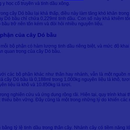
 y học cổ truyền và tinh dầu xông.
 trong cây Dó bầu lại khá thấp, điều này làm tăng khó khăn trong
ây Dó bầu chỉ chứa 0,229ml tinh dầu. Con số này khá khiêm tốn
ó bầu trở nên tốn kém và đòi hỏi nhiều nguyên liệu.
 phận của cây Dó bầu
mỗi bộ phận có hàm lượng tinh dầu riêng biệt, và mức độ khai
hận quan trọng của cây Dó bầu.
ới các bộ phận khác như thân hay nhánh, vẫn là một nguồn ngu
lá cây Dó bầu là 0,188ml trong 1.000kg nguyên liệu lá khô, tư
yên liệu lá khô và 10.850kg lá tươi.
ọng nghiên cứu và ứng dụng rộng rãi. Hiện tại, quy trình khai 
 thiếu bền vững. Đây cũng là một trong những lý do khiến các 
ng tỷ lệ tinh dầu trong thân cây. Nhánh cây có tiềm năng lớn