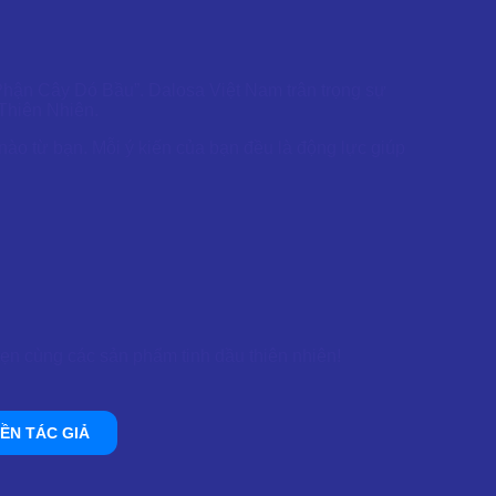
hận Cây Dó Bầu”. Dalosa Việt Nam trân trọng sự
 Thiên Nhiên.
nào từ bạn. Mỗi ý kiến của bạn đều là động lực giúp
ẹn cùng các sản phẩm tinh dầu thiên nhiên!
ỀN TÁC GIẢ