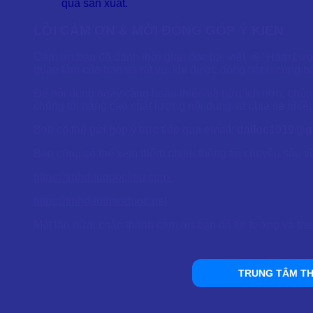
quả sản xuất.
LỜI CẢM ƠN & MỜI ĐÓNG GÓP Ý KIẾN
Cảm ơn bạn đã dành thời gian đọc bài viết về “Hàm Lư
quan tâm của bạn và rất vui khi được đồng hành cùng bạn
Để nội dung ngày càng hoàn thiện và hữu ích hơn, chúng
chúng tôi nâng cao chất lượng nội dung và chia sẻ nhiều
Bạn có thể gửi góp ý trực tiếp qua email:
dailoc1019@g
Bạn cũng có thể xem thêm nhiều thông tin chuyên sâu về 
https://tinhdauduoclieu.com
https://tinhdauthaoduoc.net
Một lần nữa, chân thành cảm ơn bạn đã tin tưởng và the
TRUNG TÂM TH