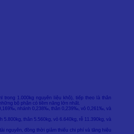
trong 1.000kg nguyên liệu khô), tiếp theo là thân
à những bộ phận có tiềm năng lớn nhất.
á 0,169‰, nhánh 0,238‰, thân 0,239‰, vỏ 0,261‰, và
nh 5.800kg, thân 5.560kg, vỏ 6.640kg, rễ 11.390kg, và
 nguyên, đồng thời giảm thiểu chi phí và tăng hiệu