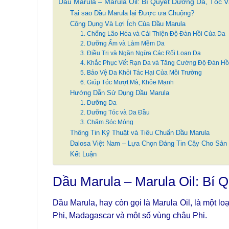
Dầu Marula – Marula Oil: Bí Quyết Dưỡng Da, Tóc 
Tại sao Dầu Marula lại Được ưa Chuộng?
Công Dụng Và Lợi Ích Của Dầu Marula
1. Chống Lão Hóa và Cải Thiện Độ Đàn Hồi Của Da
2. Dưỡng Ẩm và Làm Mềm Da
3. Điều Trị và Ngăn Ngừa Các Rối Loạn Da
4. Khắc Phục Vết Rạn Da và Tăng Cường Độ Đàn Hồ
5. Bảo Vệ Da Khỏi Tác Hại Của Môi Trường
6. Giúp Tóc Mượt Mà, Khỏe Mạnh
Hướng Dẫn Sử Dụng Dầu Marula
1. Dưỡng Da
2. Dưỡng Tóc và Da Đầu
3. Chăm Sóc Móng
Thông Tin Kỹ Thuật và Tiêu Chuẩn Dầu Marula
Dalosa Việt Nam – Lựa Chọn Đáng Tin Cậy Cho Sản
Kết Luận
Dầu Marula – Marula Oil: Bí
Dầu Marula, hay còn gọi là Marula Oil, là một l
Phi, Madagascar và một số vùng châu Phi.