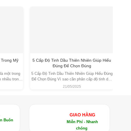
 Marula lên móng tay và vùng da quanh móng để
 Trong Mỹ
5 Cấp Độ Tinh Dầu Thiên Nhiên Giúp Hiểu
Chư
Đúng Để Chọn Đúng
là một trong
5 Cấp Độ Tinh Dầu Thiên Nhiên Giúp Hiểu Đúng
Chưng
 nhiều trong
Để Chọn Đúng Vì sao cần phân cấp độ tinh dầu
Cổ Tr
a do vừa có
thiên nhiên? Trong những năm gần đây, nhu cầu
Nướ
21/05/2025
 sở hữu phổ
sử dụng tinh dầu thiên nhiên ngày càng gia tăng
đóng 
 đã được ghi
trong các lĩnh vực như chăm sóc sức khỏe, mỹ
dầu t
 định nghiêm ngặt tại các tổ chức uy tín. Với
 Giá trị
phẩm, liệu pháp hương thơm,
c
nghiệp trong ngành dược phẩm, mỹ phẩm và thực
Ả
GIAO HÀNG
án Buôn
Miễn Phí - Nhanh
chóng