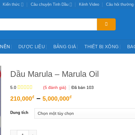
Kiến thức
Câu chuyện Tinh Dầu
Kênh Video
Câu hỏi thường
 NỀN
DƯỢC LIỆU
BẢNG GIÁ
THIẾT BỊ XÔNG
BA
Dầu Marula – Marula Oil
(
5
đánh giá)
Đã bán
103
5.0
5.0
5
trên 5
Khoảng
–
₫
₫
210,000
5,000,000
dựa trên
giá:
đánh giá
từ
Dung tích
210,000₫
đến
5,000,000₫