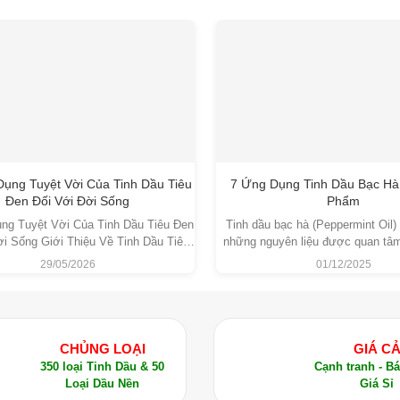
uả trong việc dưỡng móng và làm mềm biểu bì. Xoa một ít dầu
thúc đẩy quá trình tái tạo móng mới.
u Marula
ụng Tuyệt Vời Của Tinh Dầu Tiêu
7 Ứng Dụng Tinh Dầu Bạc Hà
Đen Đối Với Đời Sống
Phẩm
ng Tuyệt Vời Của Tinh Dầu Tiêu Đen
Tinh dầu bạc hà (Peppermint Oil) 
ời Sống Giới Thiệu Về Tinh Dầu Tiêu
những nguyên liệu được quan tâm
k Pepper Essential Oil Tinh dầu Tiêu
lĩnh vực mỹ phẩm và chăm sóc d
tearic (4-8%), axit palmitic (9-12%), axit linoleic (4-10%)
29/05/2026
01/12/2025
i tinh dầu thiên nhiên được chiết xuất
đặc tính làm mát đặc trưng, vừa
a cây Tiêu Đen (Piper nigrum) bằng
kháng khuẩn và khử mùi tự nhiên
ợc Dalosa Việt Nam đảm bảo chất lượng và an toàn, được kiểm
pháp chưng cất hơi nước. Đây là
nhận trong nhiều nghiên cứu.
a luôn sẵn sàng đáp ứng nhu cầu lớn từ các đối tác doanh 
CHỦNG LOẠI
GIÁ C
350 loại Tinh Dầu & 50
Cạnh tranh - B
Loại Dầu Nền
Giá Sỉ
n Cậy Cho Sản Phẩm Tinh Dầu Thiên Nhiên