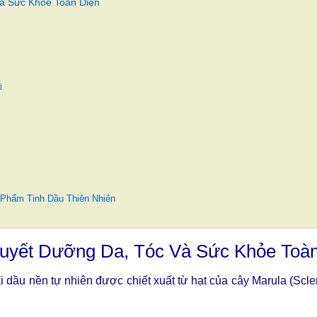
Và Sức Khỏe Toàn Diện
i
 Phẩm Tinh Dầu Thiên Nhiên
 Quyết Dưỡng Da, Tóc Và Sức Khỏe Toà
oại dầu nền tự nhiên được chiết xuất từ hạt của cây Marula (Sc