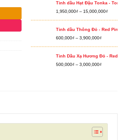
400,000₫
Tinh dầu Hạt Đậu Tonka - Tonka Bean E
đến
Khoảng
1,950,000
₫
–
15,000,000
₫
12,500,000₫
giá:
từ
1,950,000₫
Tinh dầu Thông Đỏ - Red Pine Essential
đến
Khoảng
600,000
₫
–
3,900,000
₫
15,000,000₫
giá:
từ
600,000₫
Tinh Dầu Xạ Hương Đỏ - Red Thyme Ess
đến
Khoảng
500,000
₫
–
3,000,000
₫
3,900,000₫
giá:
từ
500,000₫
đến
3,000,000₫