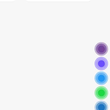
dầu và dầu nền có nguồn gốc thiên nhiên.
, từ các loại tinh dầu thông dụng đến các loại
hi.
g lại những sản phẩm tinh dầu nguyên chất, an
ài lòng của khách hàng lên hàng đầu.
ợc sự hỗ trợ và dịch vụ tốt nhất.
ống lão hóa, dưỡng ẩm và cải thiện sức khỏe da
phẩm tinh dầu tự nhiên, cam kết mang đến cho