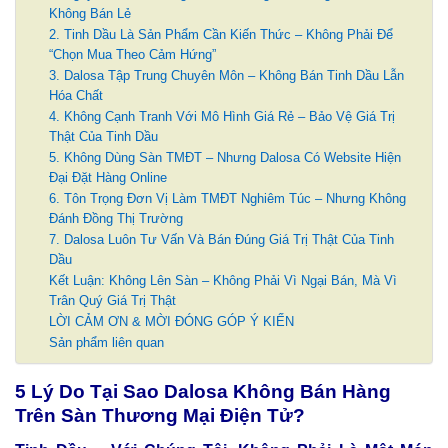
Không Bán Lẻ
2. Tinh Dầu Là Sản Phẩm Cần Kiến Thức – Không Phải Để
“Chọn Mua Theo Cảm Hứng”
3. Dalosa Tập Trung Chuyên Môn – Không Bán Tinh Dầu Lẫn
Hóa Chất
4. Không Cạnh Tranh Với Mô Hình Giá Rẻ – Bảo Vệ Giá Trị
Thật Của Tinh Dầu
5. Không Dùng Sàn TMĐT – Nhưng Dalosa Có Website Hiện
Đại Đặt Hàng Online
6. Tôn Trọng Đơn Vị Làm TMĐT Nghiêm Túc – Nhưng Không
Đánh Đồng Thị Trường
7. Dalosa Luôn Tư Vấn Và Bán Đúng Giá Trị Thật Của Tinh
Dầu
Kết Luận: Không Lên Sàn – Không Phải Vì Ngại Bán, Mà Vì
Trân Quý Giá Trị Thật
LỜI CẢM ƠN & MỜI ĐÓNG GÓP Ý KIẾN
Sản phẩm liên quan
5 Lý Do Tại Sao Dalosa Không Bán Hàng
Trên Sàn Thương Mại Điện Tử
?