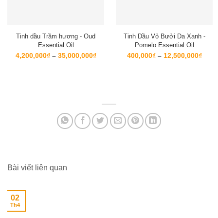
Tinh dầu Trầm hương - Oud
Tinh Dầu Vỏ Bưởi Da Xanh -
Essential Oil
Pomelo Essential Oil
Khoảng
Kho
4,200,000
₫
–
35,000,000
₫
400,000
₫
–
12,500,000
₫
giá:
giá:
từ
từ
4,200,000₫
400,
đến
đến
35,000,000₫
12,5
Bài viết liên quan
02
Th4