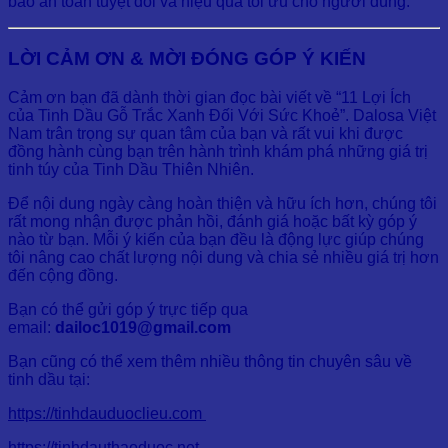
bảo an toàn tuyệt đối và hiệu quả tối ưu cho người dùng.
LỜI CẢM ƠN & MỜI ĐÓNG GÓP Ý KIẾN
Cảm ơn bạn đã dành thời gian đọc bài viết về “11 Lợi Ích
của Tinh Dầu Gỗ Trắc Xanh Đối Với Sức Khoẻ”. Dalosa Việt
Nam trân trọng sự quan tâm của bạn và rất vui khi được
đồng hành cùng bạn trên hành trình khám phá những giá trị
tinh túy của Tinh Dầu Thiên Nhiên.
Để nội dung ngày càng hoàn thiện và hữu ích hơn, chúng tôi
rất mong nhận được phản hồi, đánh giá hoặc bất kỳ góp ý
nào từ bạn. Mỗi ý kiến của bạn đều là động lực giúp chúng
tôi nâng cao chất lượng nội dung và chia sẻ nhiều giá trị hơn
đến cộng đồng.
Bạn có thể gửi góp ý trực tiếp qua
email:
dailoc1019@gmail.com
Bạn cũng có thể xem thêm nhiều thông tin chuyên sâu về
tinh dầu tại:
https://tinhdauduoclieu.com
https://tinhdauthaoduoc.net