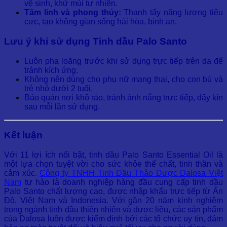
vệ sinh, khử mùi tự nhiên.
Tâm linh và phong thủy:
Thanh tẩy năng lượng tiêu
cực, tạo không gian sống hài hòa, bình an.
Lưu ý khi sử dụng Tinh dầu Palo Santo
Luôn pha loãng trước khi sử dụng trực tiếp trên da để
tránh kích ứng.
Không nên dùng cho phụ nữ mang thai, cho con bú và
trẻ nhỏ dưới 2 tuổi.
Bảo quản nơi khô ráo, tránh ánh nắng trực tiếp, đậy kín
sau mỗi lần sử dụng.
Kết luận
Với 11 lợi ích nổi bật, tinh dầu Palo Santo Essential Oil là
một lựa chọn tuyệt vời cho sức khỏe thể chất, tinh thần và
cảm xúc.
Công ty TNHH Tinh Dầu Thảo Dược Dalosa Việt
Nam
tự hào là doanh nghiệp hàng đầu cung cấp tinh dầu
Palo Santo chất lượng cao, được nhập khẩu trực tiếp từ Ấn
Độ, Việt Nam và Indonesia. Với gần 20 năm kinh nghiệm
trong ngành tinh dầu thiên nhiên và dược liệu, các sản phẩm
của Dalosa luôn được kiểm định bởi các tổ chức uy tín, đảm