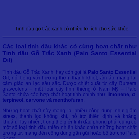
Tinh dầu gỗ trắc xanh có nhiều lợi ích cho sức khỏe
Các loại tinh dầu khác có cùng hoạt chất như
Tinh dầu Gỗ Trắc Xanh (Palo Santo Essential
Oil)
Tinh dầu Gỗ Trắc Xanh, hay còn gọi là
Palo Santo Essential
Oil
, nổi tiếng với hương thơm thanh khiết, ấm áp, mang lại
cảm giác an lạc sâu sắc. Được chiết xuất từ cây Bursera
graveolens – một loài cây linh thiêng ở Nam Mỹ – Palo
Santo chứa các hợp chất hoạt tính chính như
limonene, α-
terpineol, carvone và menthofuran
.
Những hoạt chất này mang lại nhiều công dụng như giảm
stress, thanh lọc không khí, hỗ trợ thiền định và kháng
khuẩn. Tuy nhiên, trong thế giới tinh dầu phong phú, cũng có
một số loại tinh dầu thiên nhiên khác chứa những hoạt chất
tương tự, mang đến công dụng gần gũi hoặc bổ trợ cho Palo
Santo.