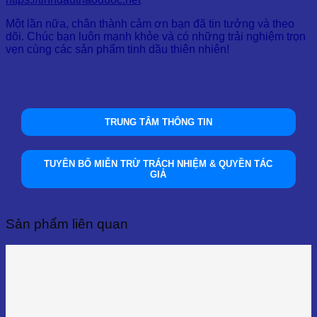
Một lần nữa, chân thành cảm ơn bạn đã tin tưởng và theo
dõi. Chúc bạn luôn mạnh khỏe và có những trải nghiệm trọn
vẹn cùng các sản phẩm tinh dầu thiên nhiên!
TRUNG TÂM THÔNG TIN
TUYÊN BỐ MIỄN TRỪ TRÁCH NHIỆM & QUYỀN TÁC
GIẢ
Sản phẩm liên quan