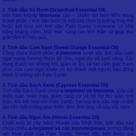
1. Tinh dầu Vỏ Bưởi (Grapefruit Essential Oil)
Với hàm lượng
limonene
cao – chiếm tới hơn 90% trong
thành phần – tinh dầu bưởi là một lựa chọn lý tưởng thay thế
hoặc kết hợp với tinh dầu Palo Santo. Limonene có khả
năng kháng viêm, khử mùi, nâng cao tinh thần và giúp thư
giãn tâm trí hiệu quả.
2. Tinh dầu Cam Ngọt (Sweet Orange Essential Oil)
Cũng chứa thành phần
d-limonene
vượt trội, tinh dầu cam
ngọt mang hương thơm dễ chịu, ngọt dịu và tươi sáng. Tác
dụng thanh lọc không khí, giảm lo âu, và tạo cảm giác hạnh
phúc của cam ngọt khiến nó trở thành một người bạn đồng
hành lý tưởng với Palo Santo.
3. Tinh dầu Bách Xanh (Cypress Essential Oil)
Tinh dầu Bách Xanh chứa
α-terpineol và limonene
, giúp cải
thiện tuần hoàn máu, giảm căng cơ và hỗ trợ thư giãn tinh
thần. Khi kết hợp với Palo Santo, hai loại tinh dầu này có thể
tạo nên một không gian thiền định tĩnh lặng và sâu sắc hơn.
4. Tinh dầu Ngọc Am (Hinoki Essential Oil)
Chiết xuất từ cây bách Hinoki của Nhật Bản, tinh dầu này
chứa nhiều
α-terpineol và các monoterpenes
, tương đồng
với hoạt chất của Palo Santo. Hinoki đặc biệt được ưa