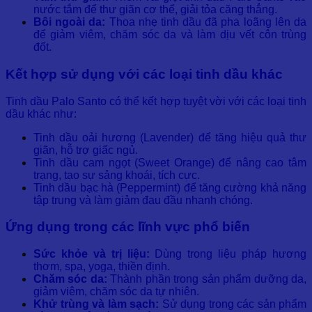
nước tắm để thư giãn cơ thể, giải tỏa căng thẳng.
Bôi ngoài da:
Thoa nhẹ tinh dầu đã pha loãng lên da
để giảm viêm, chăm sóc da và làm dịu vết côn trùng
đốt.
Kết hợp sử dụng với các loại tinh dầu khác
Tinh dầu Palo Santo có thể kết hợp tuyệt vời với các loại tinh
dầu khác như:
Tinh dầu oải hương (Lavender) để tăng hiệu quả thư
giãn, hỗ trợ giấc ngủ.
Tinh dầu cam ngọt (Sweet Orange) để nâng cao tâm
trạng, tạo sự sảng khoái, tích cực.
Tinh dầu bạc hà (Peppermint) để tăng cường khả năng
tập trung và làm giảm đau đầu nhanh chóng.
Ứng dụng trong các lĩnh vực phổ biến
Sức khỏe và trị liệu:
Dùng trong liệu pháp hương
thơm, spa, yoga, thiền định.
Chăm sóc da:
Thành phần trong sản phẩm dưỡng da,
giảm viêm, chăm sóc da tự nhiên.
Khử trùng và làm sạch:
Sử dụng trong các sản phẩm