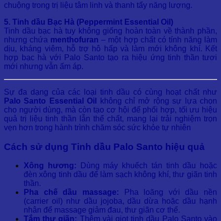
chuộng trong trị liệu tâm linh và thanh tẩy năng lượng.
5. Tinh dầu Bạc Hà (Peppermint Essential Oil)
Tinh dầu bạc hà tuy không giống hoàn toàn về thành phần,
nhưng chứa
menthofuran
– một hợp chất có tính năng làm
dịu, kháng viêm, hỗ trợ hô hấp và làm mới không khí. Kết
hợp bạc hà với Palo Santo tạo ra hiệu ứng tinh thần tươi
mới nhưng vẫn ấm áp.
Sự đa dạng của các loại tinh dầu có cùng hoạt chất như
Palo Santo Essential Oil
không chỉ mở rộng sự lựa chọn
cho người dùng, mà còn tạo cơ hội để phối hợp, tối ưu hiệu
quả trị liệu tinh thần lẫn thể chất, mang lại trải nghiệm trọn
vẹn hơn trong hành trình chăm sóc sức khỏe tự nhiên
Cách sử dụng Tinh dầu Palo Santo hiệu quả
Xông hương:
Dùng máy khuếch tán tinh dầu hoặc
đèn xông tinh dầu để làm sạch không khí, thư giãn tinh
thần.
Pha chế dầu massage:
Pha loãng với dầu nền
(carrier oil) như dầu jojoba, dầu dừa hoặc dầu hạnh
nhân để massage giảm đau, thư giãn cơ thể.
Tắm thư giãn:
Thêm vài giọt tinh dầu Palo Santo vào