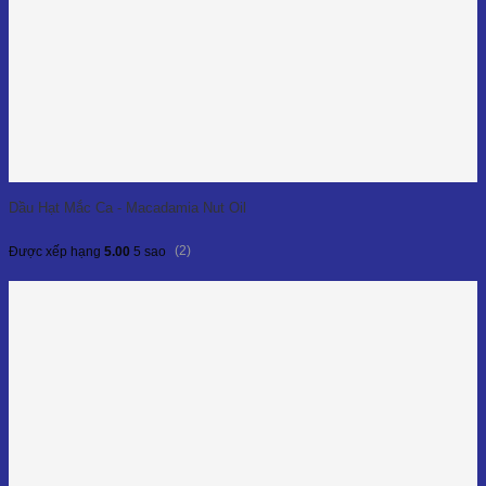
Dầu Hạt Mắc Ca - Macadamia Nut Oil
(2)
Được xếp hạng
5.00
5 sao