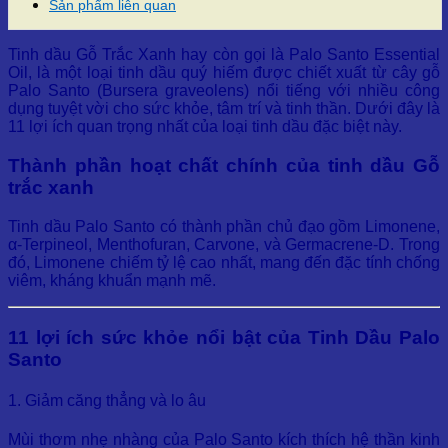
Sản phẩm liên quan
Tinh dầu Gỗ Trắc Xanh hay còn gọi là Palo Santo Essential
Oil, là một loại tinh dầu quý hiếm được chiết xuất từ cây gỗ
Palo Santo (Bursera graveolens) nổi tiếng với nhiều công
dụng tuyệt vời cho sức khỏe, tâm trí và tinh thần. Dưới đây là
11 lợi ích quan trọng nhất của loại tinh dầu đặc biệt này.
Thành phần hoạt chất chính của tinh dầu Gỗ
trắc xanh
Tinh dầu Palo Santo có thành phần chủ đạo gồm Limonene,
α-Terpineol, Menthofuran, Carvone, và Germacrene-D. Trong
đó, Limonene chiếm tỷ lệ cao nhất, mang đến đặc tính chống
viêm, kháng khuẩn mạnh mẽ.
11 lợi ích sức khỏe nổi bật của Tinh Dầu Palo
Santo
1. Giảm căng thẳng và lo âu
Mùi thơm nhẹ nhàng của Palo Santo kích thích hệ thần kinh